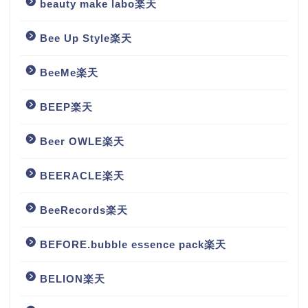
beauty make labo楽天
Bee Up Style楽天
BeeMe楽天
BEEP楽天
Beer OWLE楽天
BEERACLE楽天
BeeRecords楽天
BEFORE.bubble essence pack楽天
BELION楽天