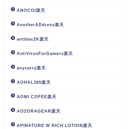
ANOCOI楽天
AnotherADdress楽天
antibac2K楽天
AntiVirusForGamers楽天
anycarry楽天
AOHAL365楽天
AOMI COFEE楽天
AOZORAGEAR楽天
APINATURE W RICH LOTION楽天