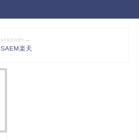
CATEGORY ―
e SAEM楽天