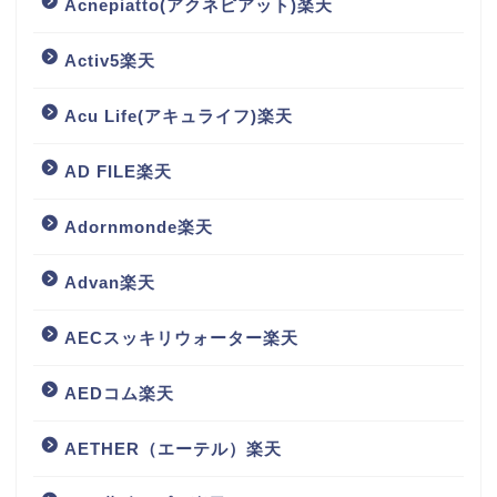
Acnepiatto(アクネピアット)楽天
Activ5楽天
Acu Life(アキュライフ)楽天
AD FILE楽天
Adornmonde楽天
Advan楽天
AECスッキリウォーター楽天
AEDコム楽天
AETHER（エーテル）楽天