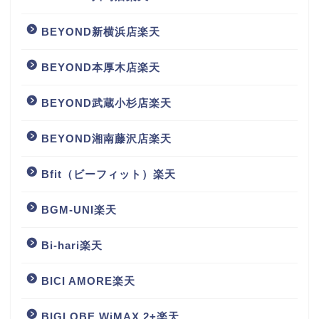
BEYOND新横浜店楽天
BEYOND本厚木店楽天
BEYOND武蔵小杉店楽天
BEYOND湘南藤沢店楽天
Bfit（ビーフィット）楽天
BGM‐UNI楽天
Bi-hari楽天
BICI AMORE楽天
BIGLOBE WiMAX 2+楽天