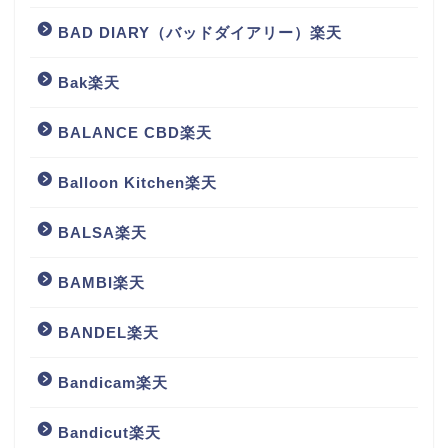
BAD DIARY（バッドダイアリー）楽天
Bak楽天
BALANCE CBD楽天
Balloon Kitchen楽天
BALSA楽天
BAMBI楽天
BANDEL楽天
Bandicam楽天
Bandicut楽天