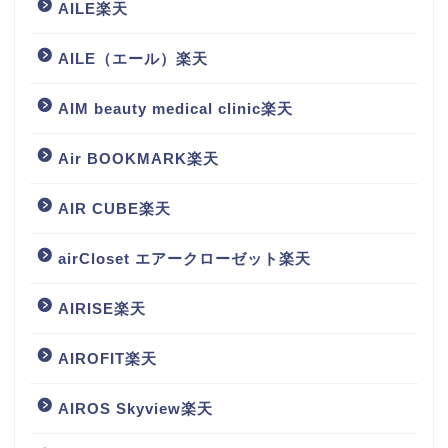
AILE楽天
AILE（エール）楽天
AIM beauty medical clinic楽天
Air BOOKMARK楽天
AIR CUBE楽天
airCloset エアークローゼット楽天
AIRISE楽天
AIROFIT楽天
AIROS Skyview楽天