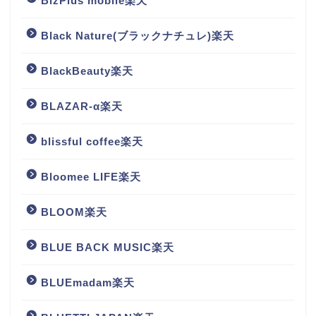
BizPlus mobile楽天
Black Nature(ブラックナチュレ)楽天
BlackBeauty楽天
BLAZAR-α楽天
blissful coffee楽天
Bloomee LIFE楽天
BLOOM楽天
BLUE BACK MUSIC楽天
BLUEmadam楽天