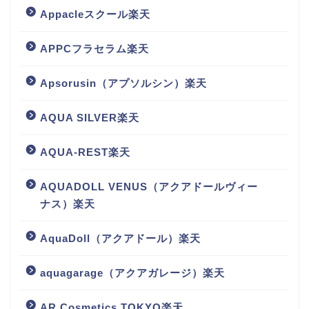
Appacleスクール楽天
APPCフラセラム楽天
Apsorusin（アプソルシン）楽天
AQUA SILVER楽天
AQUA-REST楽天
AQUADOLL VENUS（アクアドールヴィー
ナス）楽天
AquaDoll（アクアドール）楽天
aquagarage（アクアガレージ）楽天
AR Cosmetics TOKYO楽天