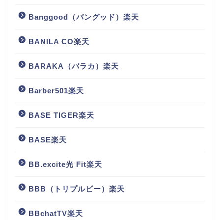
Banggood（バングッド）楽天
BANILA CO楽天
BARAKA（バラカ）楽天
Barber501楽天
BASE TIGER楽天
BASE楽天
BB.excite光 Fit楽天
BBB（トリプルビー）楽天
BBchatTV楽天