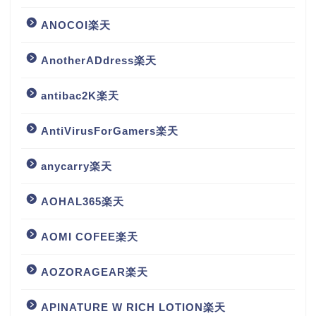
ANOCOI楽天
AnotherADdress楽天
antibac2K楽天
AntiVirusForGamers楽天
anycarry楽天
AOHAL365楽天
AOMI COFEE楽天
AOZORAGEAR楽天
APINATURE W RICH LOTION楽天