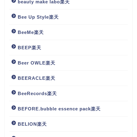
beauty make labo楽天
Bee Up Style楽天
BeeMe楽天
BEEP楽天
Beer OWLE楽天
BEERACLE楽天
BeeRecords楽天
BEFORE.bubble essence pack楽天
BELION楽天