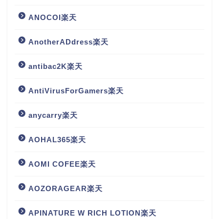
ANOCOI楽天
AnotherADdress楽天
antibac2K楽天
AntiVirusForGamers楽天
anycarry楽天
AOHAL365楽天
AOMI COFEE楽天
AOZORAGEAR楽天
APINATURE W RICH LOTION楽天