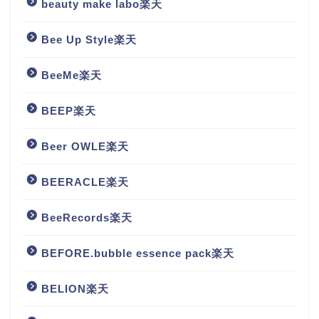
beauty make labo楽天
Bee Up Style楽天
BeeMe楽天
BEEP楽天
Beer OWLE楽天
BEERACLE楽天
BeeRecords楽天
BEFORE.bubble essence pack楽天
BELION楽天