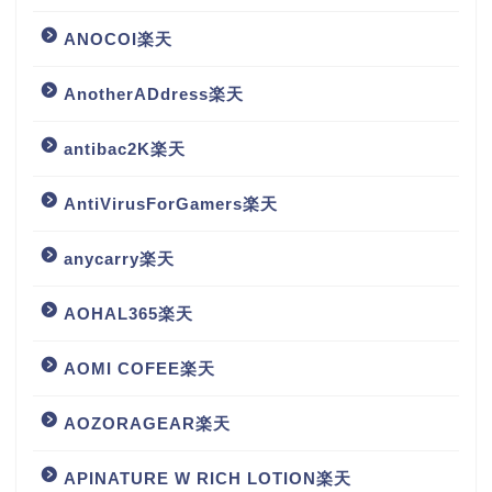
ANOCOI楽天
AnotherADdress楽天
antibac2K楽天
AntiVirusForGamers楽天
anycarry楽天
AOHAL365楽天
AOMI COFEE楽天
AOZORAGEAR楽天
APINATURE W RICH LOTION楽天