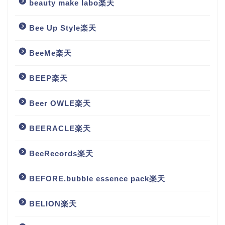
beauty make labo楽天
Bee Up Style楽天
BeeMe楽天
BEEP楽天
Beer OWLE楽天
BEERACLE楽天
BeeRecords楽天
BEFORE.bubble essence pack楽天
BELION楽天