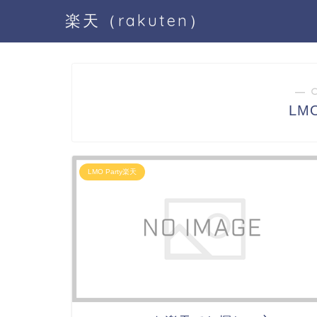
楽天（rakuten）
― 
LM
LMO Party楽天