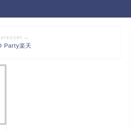
CATEGORY ―
O Party楽天