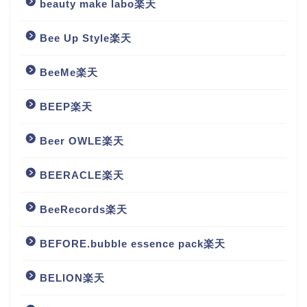
beauty make labo楽天
Bee Up Style楽天
BeeMe楽天
BEEP楽天
Beer OWLE楽天
BEERACLE楽天
BeeRecords楽天
BEFORE.bubble essence pack楽天
BELION楽天