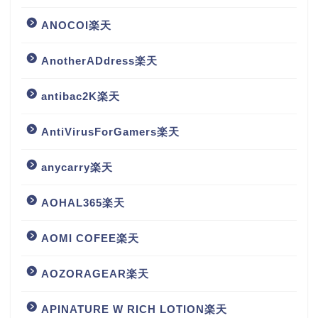
ANOCOI楽天
AnotherADdress楽天
antibac2K楽天
AntiVirusForGamers楽天
anycarry楽天
AOHAL365楽天
AOMI COFEE楽天
AOZORAGEAR楽天
APINATURE W RICH LOTION楽天