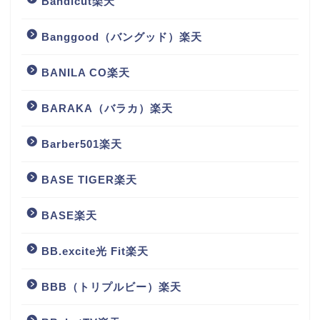
Bandicut楽天
Banggood（バングッド）楽天
BANILA CO楽天
BARAKA（バラカ）楽天
Barber501楽天
BASE TIGER楽天
BASE楽天
BB.excite光 Fit楽天
BBB（トリプルビー）楽天