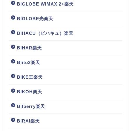
BIGLOBE WiMAX 2+楽天
BIGLOBE光楽天
BIHACU（ビハキュ）楽天
BIHAR楽天
Biito2楽天
BIKE王楽天
BIKOH楽天
Bilberry楽天
BIRAI楽天