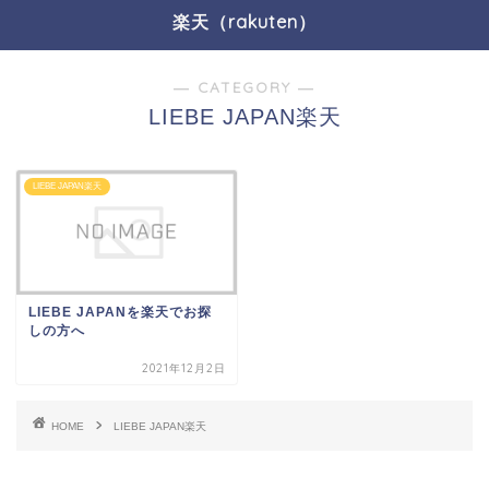
楽天（rakuten）
― CATEGORY ―
LIEBE JAPAN楽天
LIEBE JAPAN楽天
LIEBE JAPANを楽天でお探
しの方へ
2021年12月2日
HOME
LIEBE JAPAN楽天