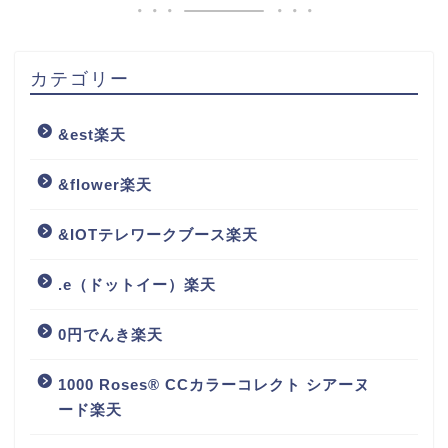
カテゴリー
&est楽天
&flower楽天
&IOTテレワークブース楽天
.e（ドットイー）楽天
0円でんき楽天
1000 Roses® CCカラーコレクト シアーヌ
ード楽天