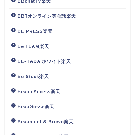
BBchatTV楽天
BBTオンライン英会話楽天
BE PRESS楽天
Be TEAM楽天
BE-HADA ホワイト楽天
Be-Stock楽天
Beach Access楽天
BeauGosse楽天
Beaumont & Brown楽天