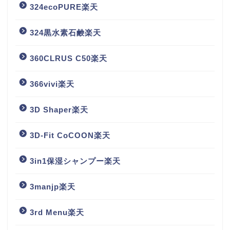
324ecoPURE楽天
324黒水素石鹸楽天
360CLRUS C50楽天
366vivi楽天
3D Shaper楽天
3D-Fit CoCOON楽天
3in1保湿シャンプー楽天
3manjp楽天
3rd Menu楽天