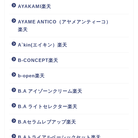
AYAKAMI楽天
AYAME ANTICO（アヤメアンティーコ）
楽天
A`kin(エイキン）楽天
B-CONCEPT楽天
b-open楽天
B.A アイゾーンクリーム楽天
B.A ライトセレクター楽天
B.Aセラムレブアップ楽天
B.Aトライアルベーシックセット楽天