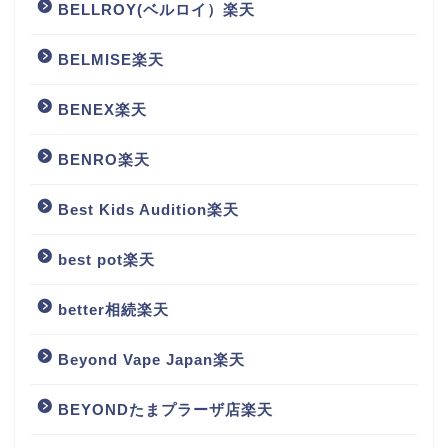
BELLROY(ベルロイ）楽天
BELMISE楽天
BENEX楽天
BENRO楽天
Best Kids Audition楽天
best pot楽天
better相続楽天
Beyond Vape Japan楽天
BEYONDたまプラーザ店楽天