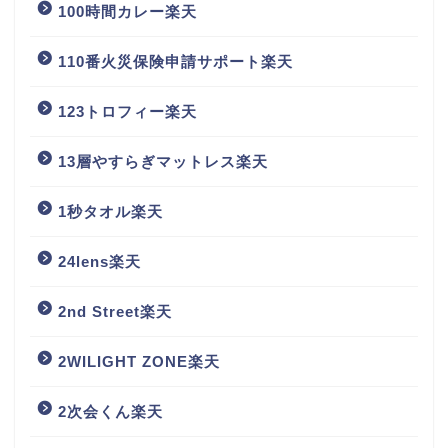
100時間カレー楽天
110番火災保険申請サポート楽天
123トロフィー楽天
13層やすらぎマットレス楽天
1秒タオル楽天
24lens楽天
2nd Street楽天
2WILIGHT ZONE楽天
2次会くん楽天