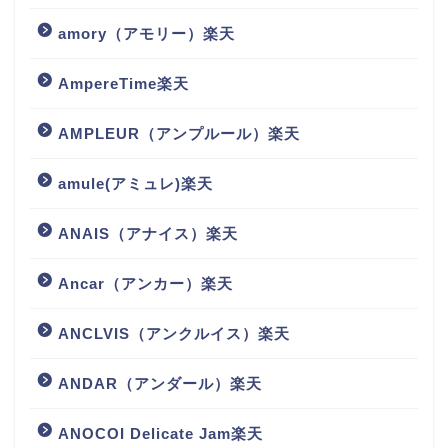
amory（アモリー）楽天
AmpereTime楽天
AMPLEUR（アンプルール）楽天
amule(アミュレ)楽天
ANAIS（アナイス）楽天
Ancar（アンカー）楽天
ANCLVIS（アンクルイス）楽天
ANDAR（アンダール）楽天
ANOCOI Delicate Jam楽天