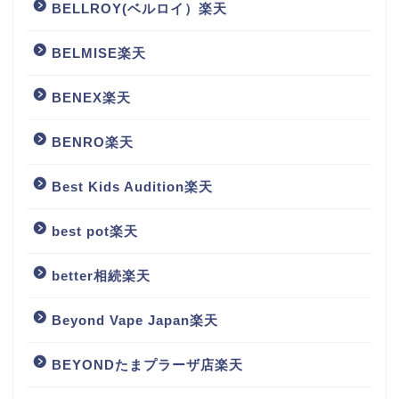
BELLROY(ベルロイ）楽天
BELMISE楽天
BENEX楽天
BENRO楽天
Best Kids Audition楽天
best pot楽天
better相続楽天
Beyond Vape Japan楽天
BEYONDたまプラーザ店楽天