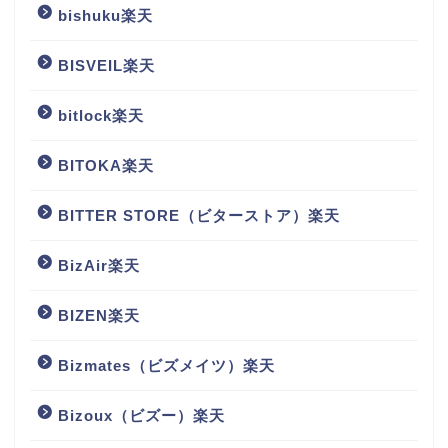
bishuku楽天
BISVEIL楽天
bitlock楽天
BITOKA楽天
BITTER STORE（ビターストア）楽天
BizAir楽天
BIZEN楽天
Bizmates（ビズメイツ）楽天
Bizoux（ビズー）楽天