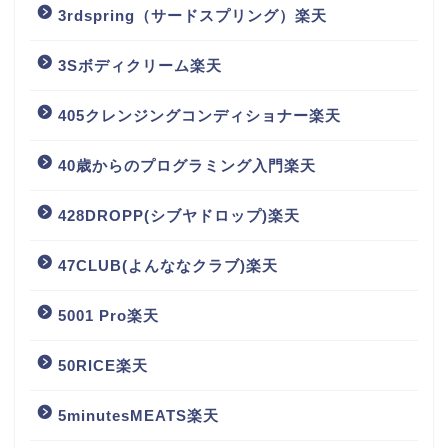
3rdspring（サードスプリング）楽天
3Sボディクリーム楽天
405クレンジングコンディショナー楽天
40歳からのプログラミング入門楽天
428DROPP(シブヤドロップ)楽天
47CLUB(よんななクラブ)楽天
5001 Pro楽天
50RICE楽天
5minutesMEATS楽天