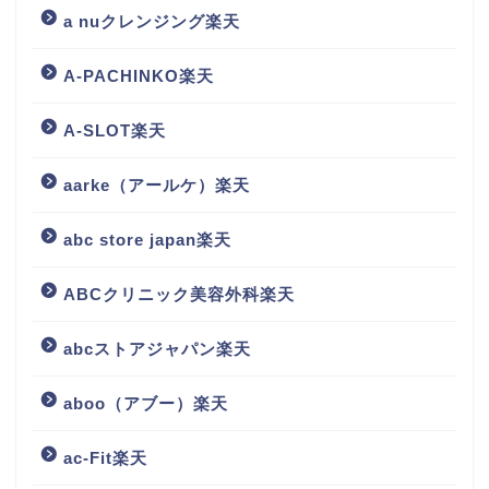
a nuクレンジング楽天
A-PACHINKO楽天
A-SLOT楽天
aarke（アールケ）楽天
abc store japan楽天
ABCクリニック美容外科楽天
abcストアジャパン楽天
aboo（アブー）楽天
ac-Fit楽天