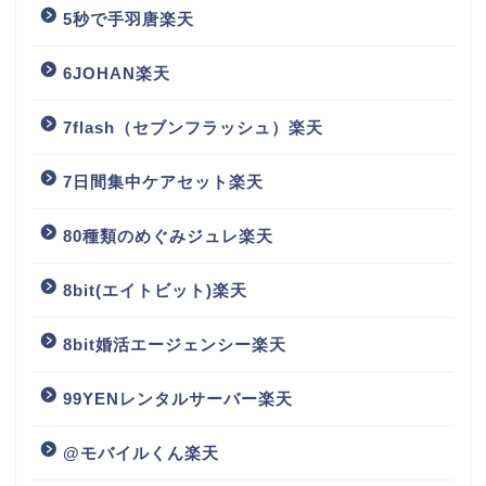
5秒で手羽唐楽天
6JOHAN楽天
7flash（セブンフラッシュ）楽天
7日間集中ケアセット楽天
80種類のめぐみジュレ楽天
8bit(エイトビット)楽天
8bit婚活エージェンシー楽天
99YENレンタルサーバー楽天
@モバイルくん楽天