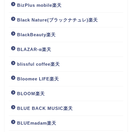
BizPlus mobile楽天
Black Nature(ブラックナチュレ)楽天
BlackBeauty楽天
BLAZAR-α楽天
blissful coffee楽天
Bloomee LIFE楽天
BLOOM楽天
BLUE BACK MUSIC楽天
BLUEmadam楽天