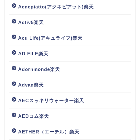
Acnepiatto(アクネピアット)楽天
Activ5楽天
Acu Life(アキュライフ)楽天
AD FILE楽天
Adornmonde楽天
Advan楽天
AECスッキリウォーター楽天
AEDコム楽天
AETHER（エーテル）楽天