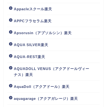
Appacleスクール楽天
APPCフラセラム楽天
Apsorusin（アプソルシン）楽天
AQUA SILVER楽天
AQUA-REST楽天
AQUADOLL VENUS（アクアドールヴィー
ナス）楽天
AquaDoll（アクアドール）楽天
aquagarage（アクアガレージ）楽天