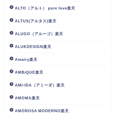
ALTO（アルト） pure love楽天
ALTUS(アルタス)楽天
ALUGO（アルーゴ）楽天
ALUKDESIGN楽天
Amairy楽天
AMBiQUE楽天
AMI-IDA（アミーダ）楽天
AMOMA楽天
AMOROSA MODERNO楽天