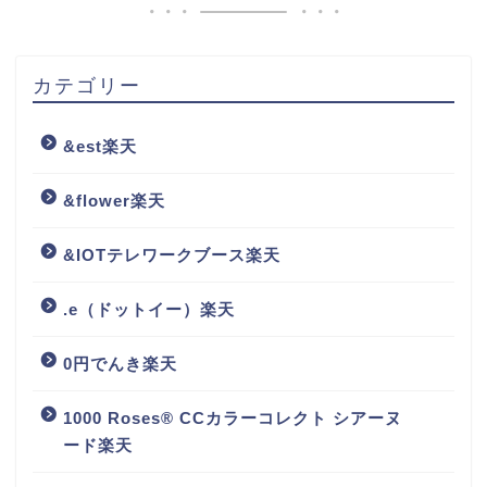
カテゴリー
&est楽天
&flower楽天
&IOTテレワークブース楽天
.e（ドットイー）楽天
0円でんき楽天
1000 Roses® CCカラーコレクト シアーヌ
ード楽天