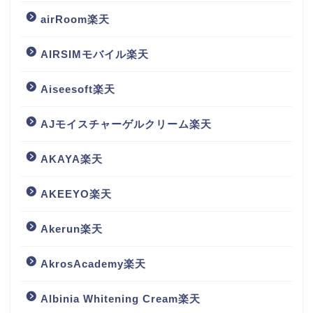
airRoom楽天
AIRSIMモバイル楽天
Aiseesoft楽天
AJモイスチャーゲルクリーム楽天
AKAYA楽天
AKEEYO楽天
Akerun楽天
AkrosAcademy楽天
Albinia Whitening Cream楽天