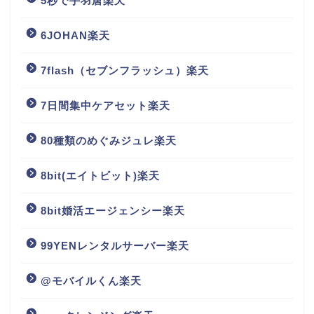
5秒で手羽唐楽天
6JOHAN楽天
7flash（セブンフラッシュ）楽天
7日間集中ケアセット楽天
80種類のめぐみジュレ楽天
8bit(エイトビット)楽天
8bit婚活エージェンシー楽天
99YENレンタルサーバー楽天
@モバイルくん楽天