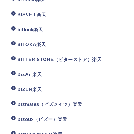
BISVEIL楽天
bitlock楽天
BITOKA楽天
BITTER STORE（ビターストア）楽天
BizAir楽天
BIZEN楽天
Bizmates（ビズメイツ）楽天
Bizoux（ビズー）楽天