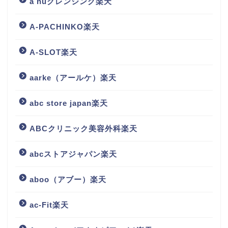
a nuクレンジング楽天
A-PACHINKO楽天
A-SLOT楽天
aarke（アールケ）楽天
abc store japan楽天
ABCクリニック美容外科楽天
abcストアジャパン楽天
aboo（アブー）楽天
ac-Fit楽天