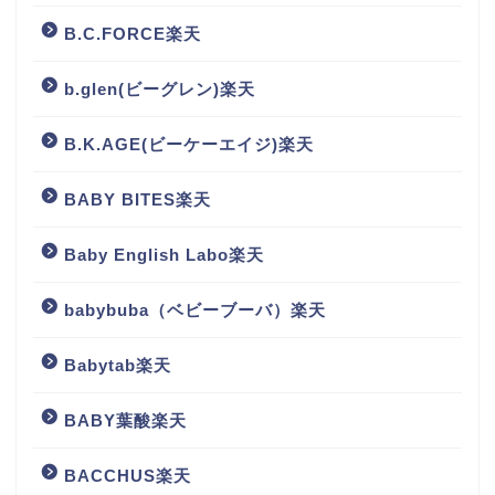
B.C.FORCE楽天
b.glen(ビーグレン)楽天
B.K.AGE(ビーケーエイジ)楽天
BABY BITES楽天
Baby English Labo楽天
babybuba（ベビーブーバ）楽天
Babytab楽天
BABY葉酸楽天
BACCHUS楽天