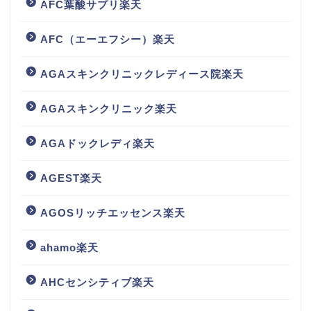
AFC葉酸サプリ楽天
AFC（エーエフシー）楽天
AGAスキンクリニックレディース院楽天
AGAスキンクリニック楽天
AGAドックレディ楽天
AGEST楽天
AGOSリッチエッセンス楽天
ahamo楽天
AHCセンシティブ楽天