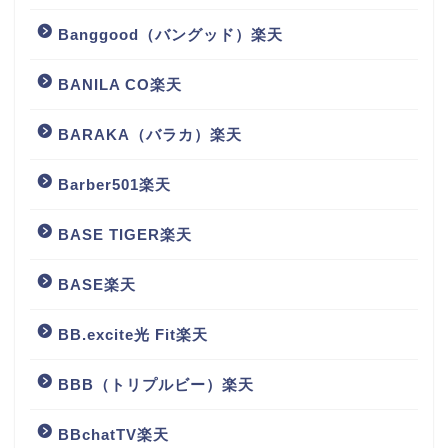
Banggood（バングッド）楽天
BANILA CO楽天
BARAKA（バラカ）楽天
Barber501楽天
BASE TIGER楽天
BASE楽天
BB.excite光 Fit楽天
BBB（トリプルビー）楽天
BBchatTV楽天