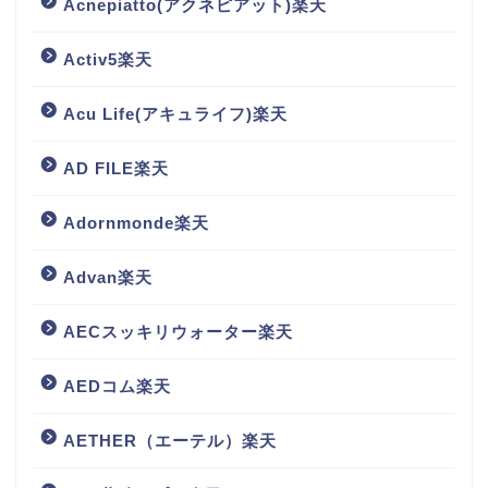
Acnepiatto(アクネピアット)楽天
Activ5楽天
Acu Life(アキュライフ)楽天
AD FILE楽天
Adornmonde楽天
Advan楽天
AECスッキリウォーター楽天
AEDコム楽天
AETHER（エーテル）楽天