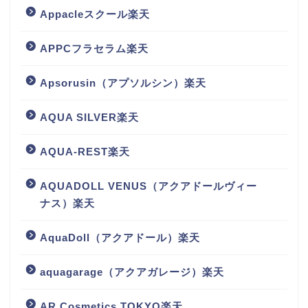
Appacleスクール楽天
APPCフラセラム楽天
Apsorusin（アプソルシン）楽天
AQUA SILVER楽天
AQUA-REST楽天
AQUADOLL VENUS（アクアドールヴィー
ナス）楽天
AquaDoll（アクアドール）楽天
aquagarage（アクアガレージ）楽天
AR Cosmetics TOKYO楽天