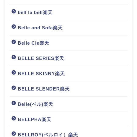
bell la bell楽天
Belle and Sofa楽天
Belle Cie楽天
BELLE SERIES楽天
BELLE SKINNY楽天
BELLE SLENDER楽天
Belle(ベル)楽天
BELLPHA楽天
BELLROY(ベルロイ）楽天