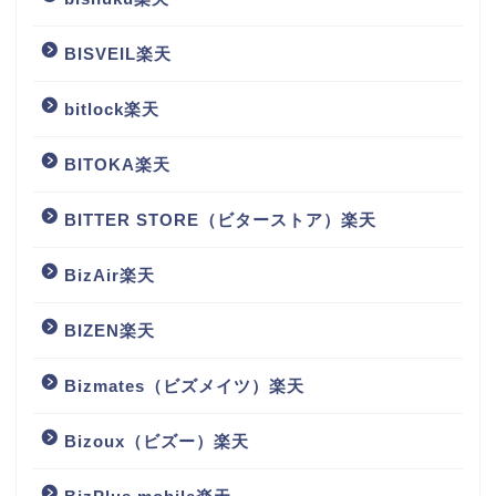
BISVEIL楽天
bitlock楽天
BITOKA楽天
BITTER STORE（ビターストア）楽天
BizAir楽天
BIZEN楽天
Bizmates（ビズメイツ）楽天
Bizoux（ビズー）楽天