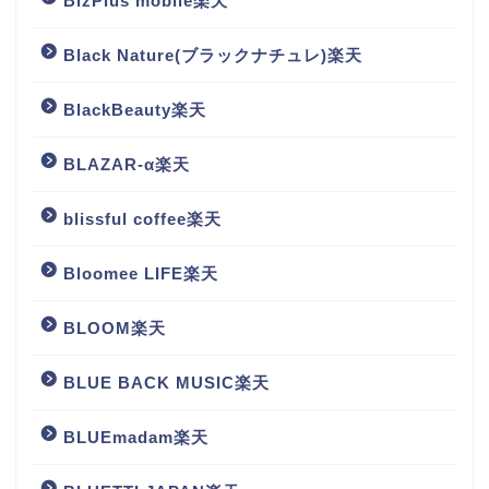
BizPlus mobile楽天
Black Nature(ブラックナチュレ)楽天
BlackBeauty楽天
BLAZAR-α楽天
blissful coffee楽天
Bloomee LIFE楽天
BLOOM楽天
BLUE BACK MUSIC楽天
BLUEmadam楽天