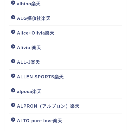
albino楽天
ALG探偵社楽天
Alice+Olivia楽天
Aliviol楽天
ALL-J楽天
ALLEN SPORTS楽天
alpoca楽天
ALPRON（アルプロン）楽天
ALTO pure love楽天