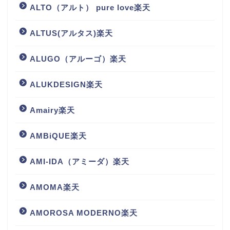
ALTO（アルト） pure love楽天
ALTUS(アルタス)楽天
ALUGO（アルーゴ）楽天
ALUKDESIGN楽天
Amairy楽天
AMBiQUE楽天
AMI-IDA（アミーダ）楽天
AMOMA楽天
AMOROSA MODERNO楽天