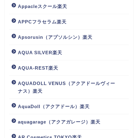
Appacleスクール楽天
APPCフラセラム楽天
Apsorusin（アプソルシン）楽天
AQUA SILVER楽天
AQUA-REST楽天
AQUADOLL VENUS（アクアドールヴィー
ナス）楽天
AquaDoll（アクアドール）楽天
aquagarage（アクアガレージ）楽天
AR Cosmetics TOKYO楽天