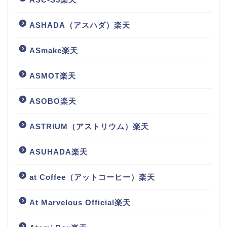
ASHADA（アスハダ）楽天
ASmake楽天
ASMOT楽天
ASOBO楽天
ASTRIUM（アストリウム）楽天
ASUHADA楽天
at Coffee（アットコーヒー）楽天
At Marvelous Official楽天