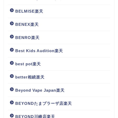
BELMISE楽天
BENEX楽天
BENRO楽天
Best Kids Audition楽天
best pot楽天
better相続楽天
Beyond Vape Japan楽天
BEYONDたまプラーザ店楽天
BEYOND川崎店楽天