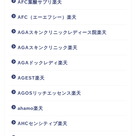
AFC葉酸サプリ楽天
AFC（エーエフシー）楽天
AGAスキンクリニックレディース院楽天
AGAスキンクリニック楽天
AGAドックレディ楽天
AGEST楽天
AGOSリッチエッセンス楽天
ahamo楽天
AHCセンシティブ楽天