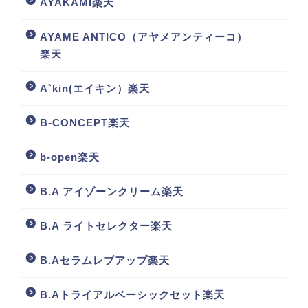
AYAKAMI楽天
AYAME ANTICO（アヤメアンティーコ）
楽天
A`kin(エイキン）楽天
B-CONCEPT楽天
b-open楽天
B.A アイゾーンクリーム楽天
B.A ライトセレクター楽天
B.Aセラムレブアップ楽天
B.Aトライアルベーシックセット楽天