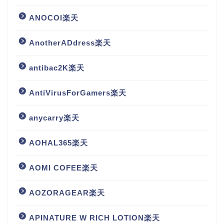
ANOCOI楽天
AnotherADdress楽天
antibac2K楽天
AntiVirusForGamers楽天
anycarry楽天
AOHAL365楽天
AOMI COFEE楽天
AOZORAGEAR楽天
APINATURE W RICH LOTION楽天