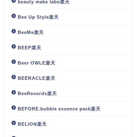
beauty make labo楽天
Bee Up Style楽天
BeeMe楽天
BEEP楽天
Beer OWLE楽天
BEERACLE楽天
BeeRecords楽天
BEFORE.bubble essence pack楽天
BELION楽天