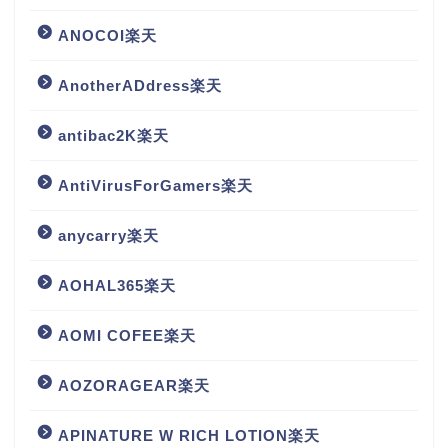
ANOCOI楽天
AnotherADdress楽天
antibac2K楽天
AntiVirusForGamers楽天
anycarry楽天
AOHAL365楽天
AOMI COFEE楽天
AOZORAGEAR楽天
APINATURE W RICH LOTION楽天