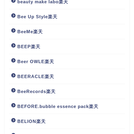
beauty make labo楽天
Bee Up Style楽天
BeeMe楽天
BEEP楽天
Beer OWLE楽天
BEERACLE楽天
BeeRecords楽天
BEFORE.bubble essence pack楽天
BELION楽天