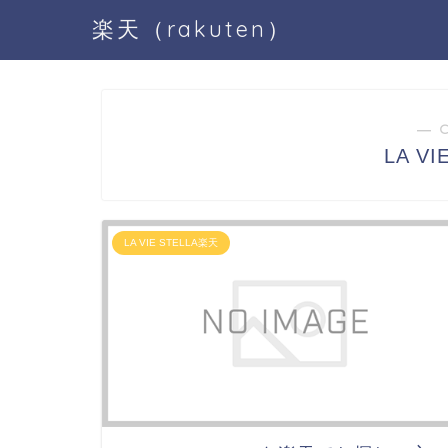
楽天（rakuten）
― 
LA V
LA VIE STELLA楽天