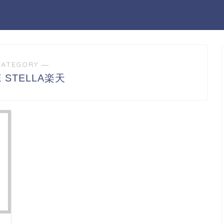
CATEGORY ―
IE STELLA楽天