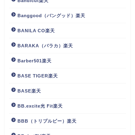
Bandicut楽天
Banggood（バングッド）楽天
BANILA CO楽天
BARAKA（バラカ）楽天
Barber501楽天
BASE TIGER楽天
BASE楽天
BB.excite光 Fit楽天
BBB（トリプルビー）楽天