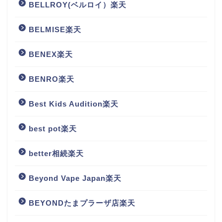
BELLROY(ベルロイ）楽天
BELMISE楽天
BENEX楽天
BENRO楽天
Best Kids Audition楽天
best pot楽天
better相続楽天
Beyond Vape Japan楽天
BEYONDたまプラーザ店楽天