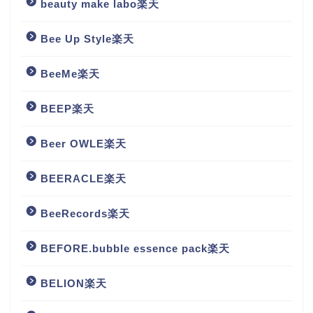
beauty make labo楽天
Bee Up Style楽天
BeeMe楽天
BEEP楽天
Beer OWLE楽天
BEERACLE楽天
BeeRecords楽天
BEFORE.bubble essence pack楽天
BELION楽天