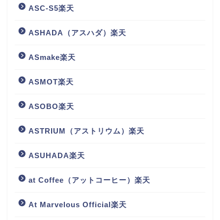
ASC-S5楽天
ASHADA（アスハダ）楽天
ASmake楽天
ASMOT楽天
ASOBO楽天
ASTRIUM（アストリウム）楽天
ASUHADA楽天
at Coffee（アットコーヒー）楽天
At Marvelous Official楽天