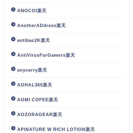
ANOCOI楽天
AnotherADdress楽天
antibac2K楽天
AntiVirusForGamers楽天
anycarry楽天
AOHAL365楽天
AOMI COFEE楽天
AOZORAGEAR楽天
APINATURE W RICH LOTION楽天