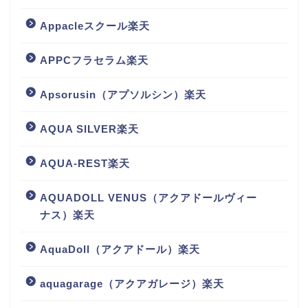
Appacleスクール楽天
APPCフラセラム楽天
Apsorusin（アプソルシン）楽天
AQUA SILVER楽天
AQUA-REST楽天
AQUADOLL VENUS（アクアドールヴィー
ナス）楽天
AquaDoll（アクアドール）楽天
aquagarage（アクアガレージ）楽天