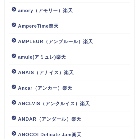
amory（アモリー）楽天
AmpereTime楽天
AMPLEUR（アンプルール）楽天
amule(アミュレ)楽天
ANAIS（アナイス）楽天
Ancar（アンカー）楽天
ANCLVIS（アンクルイス）楽天
ANDAR（アンダール）楽天
ANOCOI Delicate Jam楽天