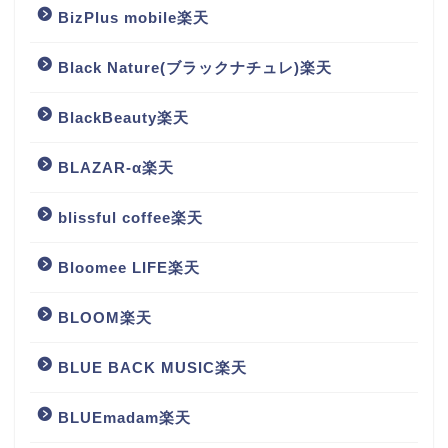
BizPlus mobile楽天
Black Nature(ブラックナチュレ)楽天
BlackBeauty楽天
BLAZAR-α楽天
blissful coffee楽天
Bloomee LIFE楽天
BLOOM楽天
BLUE BACK MUSIC楽天
BLUEmadam楽天