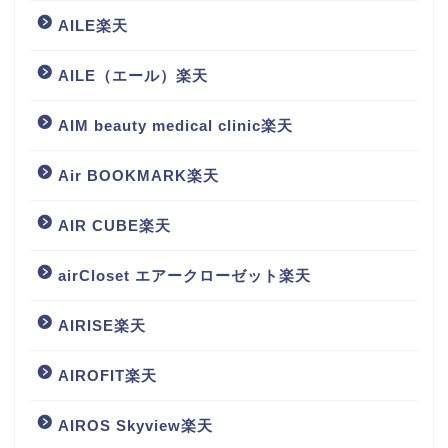
AILE楽天
AILE（エール）楽天
AIM beauty medical clinic楽天
Air BOOKMARK楽天
AIR CUBE楽天
airCloset エアークローゼット楽天
AIRISE楽天
AIROFIT楽天
AIROS Skyview楽天