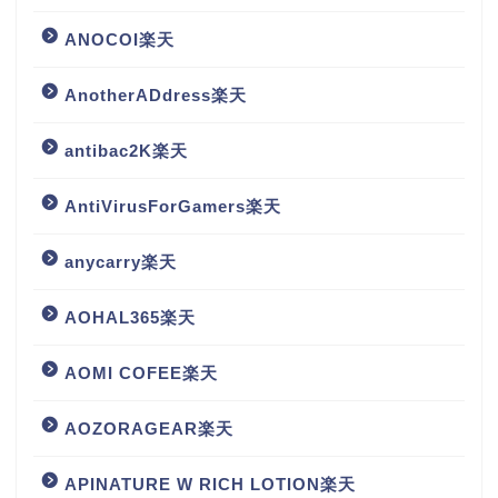
ANOCOI楽天
AnotherADdress楽天
antibac2K楽天
AntiVirusForGamers楽天
anycarry楽天
AOHAL365楽天
AOMI COFEE楽天
AOZORAGEAR楽天
APINATURE W RICH LOTION楽天