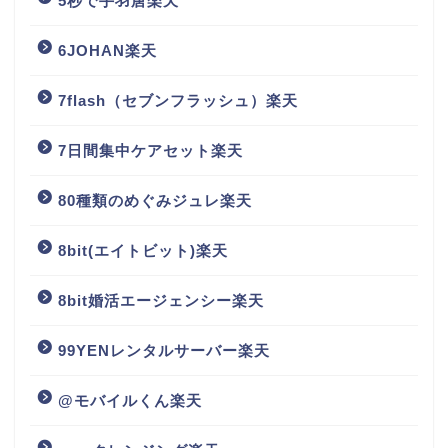
5秒で手羽唐楽天
6JOHAN楽天
7flash（セブンフラッシュ）楽天
7日間集中ケアセット楽天
80種類のめぐみジュレ楽天
8bit(エイトビット)楽天
8bit婚活エージェンシー楽天
99YENレンタルサーバー楽天
@モバイルくん楽天