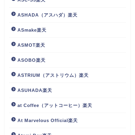
ASHADA（アスハダ）楽天
ASmake楽天
ASMOT楽天
ASOBO楽天
ASTRIUM（アストリウム）楽天
ASUHADA楽天
at Coffee（アットコーヒー）楽天
At Marvelous Official楽天