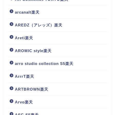
arcanalt楽天
AREDZ（アレッズ）楽天
Areti楽天
AROMIC style楽天
arro studio collection S5楽天
ArrrT楽天
ARTBROWN楽天
Arvo楽天
ASC-S5楽天