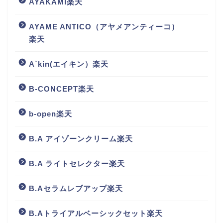
AYAKAMI楽天
AYAME ANTICO（アヤメアンティーコ）
楽天
A`kin(エイキン）楽天
B-CONCEPT楽天
b-open楽天
B.A アイゾーンクリーム楽天
B.A ライトセレクター楽天
B.Aセラムレブアップ楽天
B.Aトライアルベーシックセット楽天