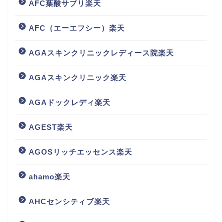
AFC葉酸サプリ楽天
AFC（エーエフシー）楽天
AGAスキンクリニックレディース院楽天
AGAスキンクリニック楽天
AGAドックレディ楽天
AGEST楽天
AGOSリッチエッセンス楽天
ahamo楽天
AHCセンシティブ楽天