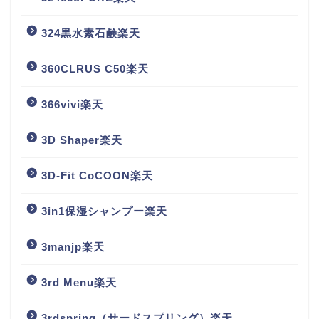
324黒水素石鹸楽天
360CLRUS C50楽天
366vivi楽天
3D Shaper楽天
3D-Fit CoCOON楽天
3in1保湿シャンプー楽天
3manjp楽天
3rd Menu楽天
3rdspring（サードスプリング）楽天