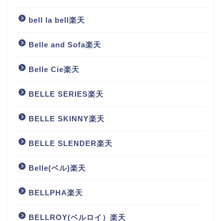
bell la bell楽天
Belle and Sofa楽天
Belle Cie楽天
BELLE SERIES楽天
BELLE SKINNY楽天
BELLE SLENDER楽天
Belle(ベル)楽天
BELLPHA楽天
BELLROY(ベルロイ）楽天