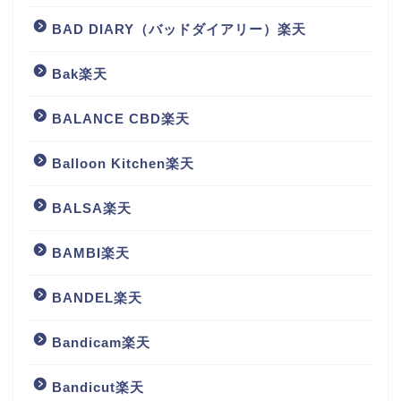
BAD DIARY（バッドダイアリー）楽天
Bak楽天
BALANCE CBD楽天
Balloon Kitchen楽天
BALSA楽天
BAMBI楽天
BANDEL楽天
Bandicam楽天
Bandicut楽天