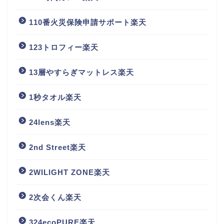
110番火災保険申請サポート楽天
123トロフィー楽天
13層やすらぎマットレス楽天
1秒タオル楽天
24lens楽天
2nd Street楽天
2WILIGHT ZONE楽天
2次会くん楽天
324ecoPURE楽天