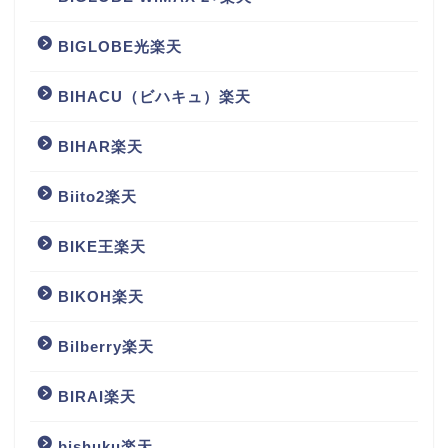
BIGLOBE光楽天
BIHACU（ビハキュ）楽天
BIHAR楽天
Biito2楽天
BIKE王楽天
BIKOH楽天
Bilberry楽天
BIRAI楽天
bishuku楽天