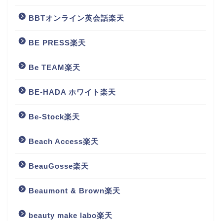
BBTオンライン英会話楽天
BE PRESS楽天
Be TEAM楽天
BE-HADA ホワイト楽天
Be-Stock楽天
Beach Access楽天
BeauGosse楽天
Beaumont & Brown楽天
beauty make labo楽天