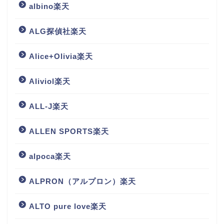
albino楽天
ALG探偵社楽天
Alice+Olivia楽天
Aliviol楽天
ALL-J楽天
ALLEN SPORTS楽天
alpoca楽天
ALPRON（アルプロン）楽天
ALTO pure love楽天