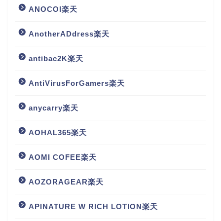
ANOCOI楽天
AnotherADdress楽天
antibac2K楽天
AntiVirusForGamers楽天
anycarry楽天
AOHAL365楽天
AOMI COFEE楽天
AOZORAGEAR楽天
APINATURE W RICH LOTION楽天