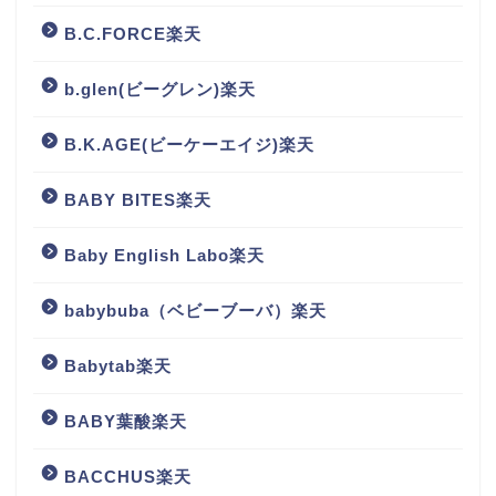
B.C.FORCE楽天
b.glen(ビーグレン)楽天
B.K.AGE(ビーケーエイジ)楽天
BABY BITES楽天
Baby English Labo楽天
babybuba（ベビーブーバ）楽天
Babytab楽天
BABY葉酸楽天
BACCHUS楽天