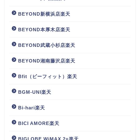
BEYOND新横浜店楽天
BEYOND本厚木店楽天
BEYOND武蔵小杉店楽天
BEYOND湘南藤沢店楽天
Bfit（ビーフィット）楽天
BGM‐UNI楽天
Bi-hari楽天
BICI AMORE楽天
BIGLOBE WiMAX 2+楽天