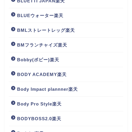
BLUETTI JAPAN楽天
BLUEウォーター楽天
BMLストレートレッグ楽天
BMフランチャイズ楽天
Bobby(ボビー)楽天
BODY ACADEMY楽天
Body Impact plannner楽天
Body Pro Style楽天
BODYBOSS2.0楽天