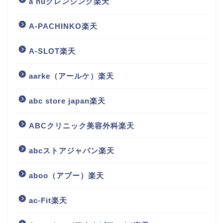
a nuクレンジング楽天
A-PACHINKO楽天
A-SLOT楽天
aarke（アールケ）楽天
abc store japan楽天
ABCクリニック美容外科楽天
abcストアジャパン楽天
aboo（アブー）楽天
ac-Fit楽天