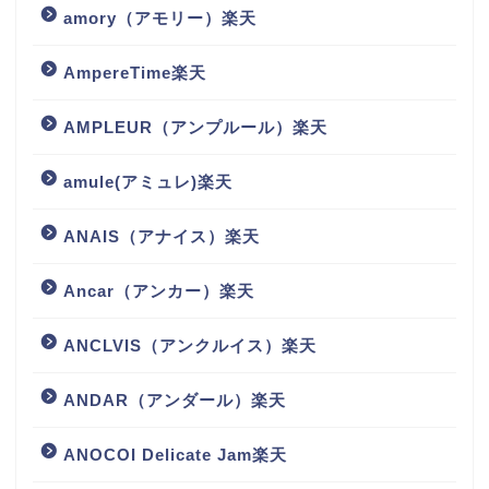
amory（アモリー）楽天
AmpereTime楽天
AMPLEUR（アンプルール）楽天
amule(アミュレ)楽天
ANAIS（アナイス）楽天
Ancar（アンカー）楽天
ANCLVIS（アンクルイス）楽天
ANDAR（アンダール）楽天
ANOCOI Delicate Jam楽天