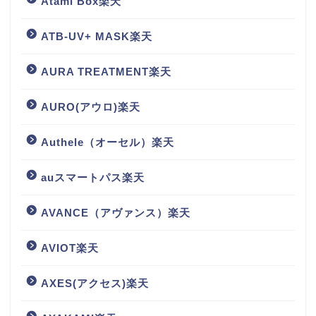
Atami Box楽天
ATB-UV+ MASK楽天
AURA TREATMENT楽天
AURO(アウロ)楽天
Authele（オーセル）楽天
auスマートパス楽天
AVANCE（アヴァンス）楽天
AVIOT楽天
AXES(アクセス)楽天