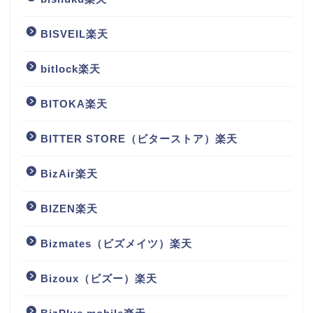
BISVEIL楽天
bitlock楽天
BITOKA楽天
BITTER STORE（ビターストア）楽天
BizAir楽天
BIZEN楽天
Bizmates（ビズメイツ）楽天
Bizoux（ビズー）楽天