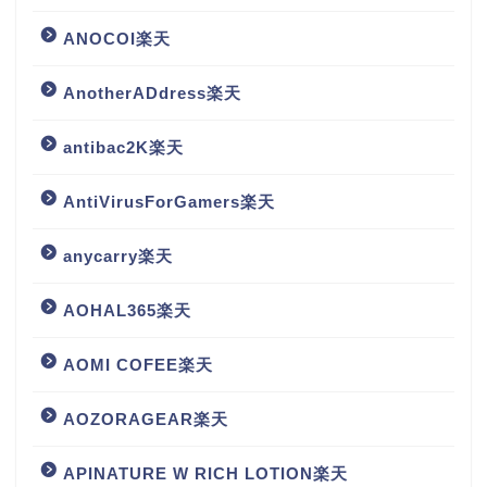
ANOCOI楽天
AnotherADdress楽天
antibac2K楽天
AntiVirusForGamers楽天
anycarry楽天
AOHAL365楽天
AOMI COFEE楽天
AOZORAGEAR楽天
APINATURE W RICH LOTION楽天