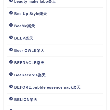
beauty make labo楽天
Bee Up Style楽天
BeeMe楽天
BEEP楽天
Beer OWLE楽天
BEERACLE楽天
BeeRecords楽天
BEFORE.bubble essence pack楽天
BELION楽天