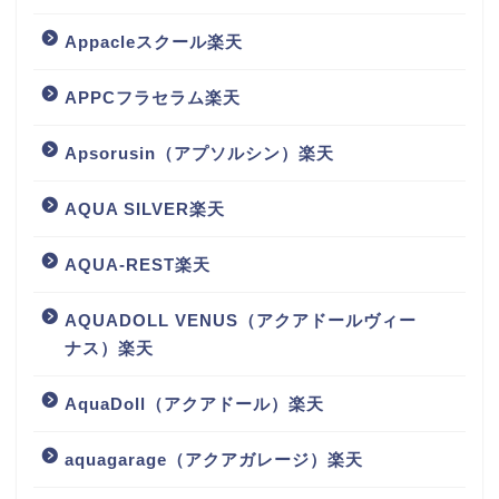
Appacleスクール楽天
APPCフラセラム楽天
Apsorusin（アプソルシン）楽天
AQUA SILVER楽天
AQUA-REST楽天
AQUADOLL VENUS（アクアドールヴィー
ナス）楽天
AquaDoll（アクアドール）楽天
aquagarage（アクアガレージ）楽天