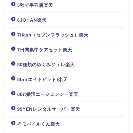
5秒で手羽唐楽天
6JOHAN楽天
7flash（セブンフラッシュ）楽天
7日間集中ケアセット楽天
80種類のめぐみジュレ楽天
8bit(エイトビット)楽天
8bit婚活エージェンシー楽天
99YENレンタルサーバー楽天
@モバイルくん楽天