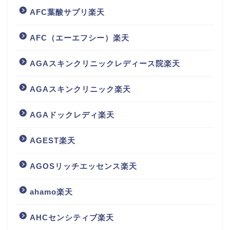
AFC葉酸サプリ楽天
AFC（エーエフシー）楽天
AGAスキンクリニックレディース院楽天
AGAスキンクリニック楽天
AGAドックレディ楽天
AGEST楽天
AGOSリッチエッセンス楽天
ahamo楽天
AHCセンシティブ楽天