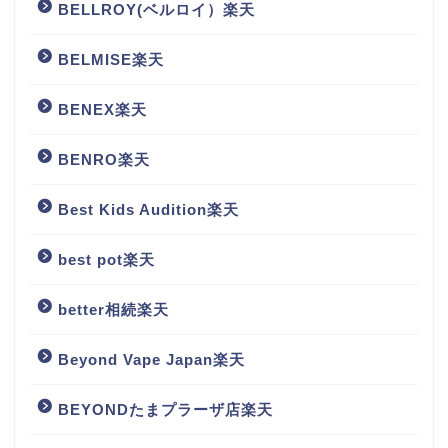
BELLROY(ベルロイ）楽天
BELMISE楽天
BENEX楽天
BENRO楽天
Best Kids Audition楽天
best pot楽天
better相続楽天
Beyond Vape Japan楽天
BEYONDたまプラーザ店楽天