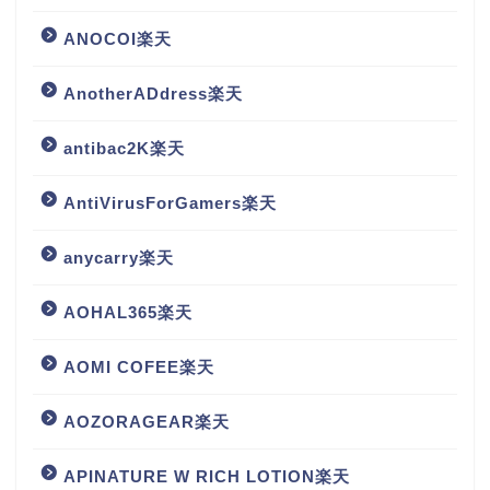
ANOCOI楽天
AnotherADdress楽天
antibac2K楽天
AntiVirusForGamers楽天
anycarry楽天
AOHAL365楽天
AOMI COFEE楽天
AOZORAGEAR楽天
APINATURE W RICH LOTION楽天