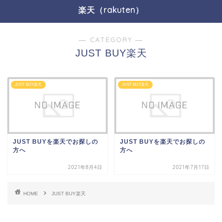
楽天（rakuten）
― CATEGORY ―
JUST BUY楽天
JUST BUY楽天
JUST BUY楽天
JUST BUYを楽天でお探しの
JUST BUYを楽天でお探しの
方へ
方へ
2021年8月4日
2021年7月17日
HOME
JUST BUY楽天