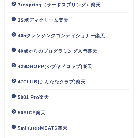
3rdspring（サードスプリング）楽天
3Sボディクリーム楽天
405クレンジングコンディショナー楽天
40歳からのプログラミング入門楽天
428DROPP(シブヤドロップ)楽天
47CLUB(よんななクラブ)楽天
5001 Pro楽天
50RICE楽天
5minutesMEATS楽天