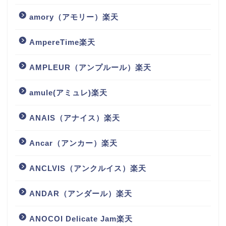
amory（アモリー）楽天
AmpereTime楽天
AMPLEUR（アンプルール）楽天
amule(アミュレ)楽天
ANAIS（アナイス）楽天
Ancar（アンカー）楽天
ANCLVIS（アンクルイス）楽天
ANDAR（アンダール）楽天
ANOCOI Delicate Jam楽天