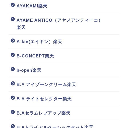
AYAKAMI楽天
AYAME ANTICO（アヤメアンティーコ）
楽天
A`kin(エイキン）楽天
B-CONCEPT楽天
b-open楽天
B.A アイゾーンクリーム楽天
B.A ライトセレクター楽天
B.Aセラムレブアップ楽天
B.Aトライアルベーシックセット楽天