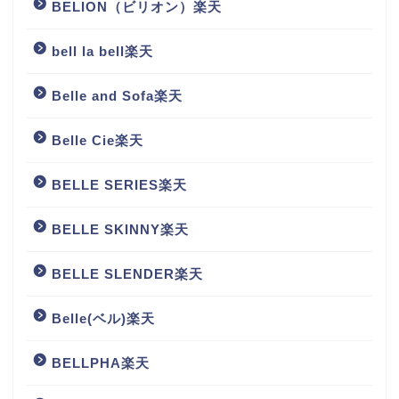
BELION（ビリオン）楽天
bell la bell楽天
Belle and Sofa楽天
Belle Cie楽天
BELLE SERIES楽天
BELLE SKINNY楽天
BELLE SLENDER楽天
Belle(ベル)楽天
BELLPHA楽天