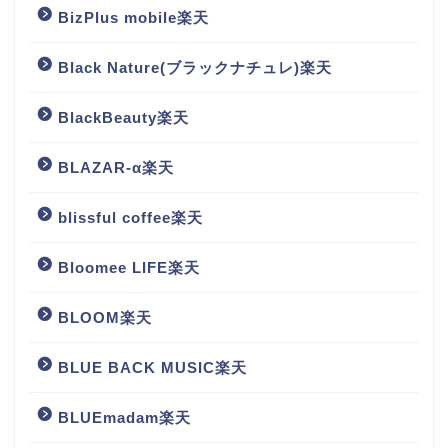
BizPlus mobile楽天
Black Nature(ブラックナチュレ)楽天
BlackBeauty楽天
BLAZAR-α楽天
blissful coffee楽天
Bloomee LIFE楽天
BLOOM楽天
BLUE BACK MUSIC楽天
BLUEmadam楽天