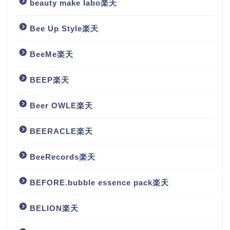
beauty make labo楽天
Bee Up Style楽天
BeeMe楽天
BEEP楽天
Beer OWLE楽天
BEERACLE楽天
BeeRecords楽天
BEFORE.bubble essence pack楽天
BELION楽天