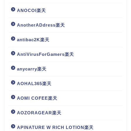
ANOCOI楽天
AnotherADdress楽天
antibac2K楽天
AntiVirusForGamers楽天
anycarry楽天
AOHAL365楽天
AOMI COFEE楽天
AOZORAGEAR楽天
APINATURE W RICH LOTION楽天