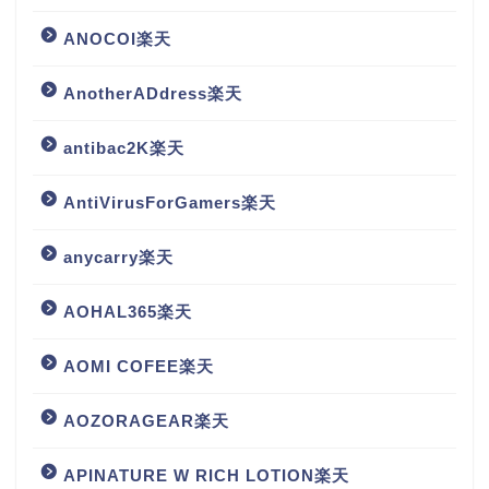
ANOCOI楽天
AnotherADdress楽天
antibac2K楽天
AntiVirusForGamers楽天
anycarry楽天
AOHAL365楽天
AOMI COFEE楽天
AOZORAGEAR楽天
APINATURE W RICH LOTION楽天