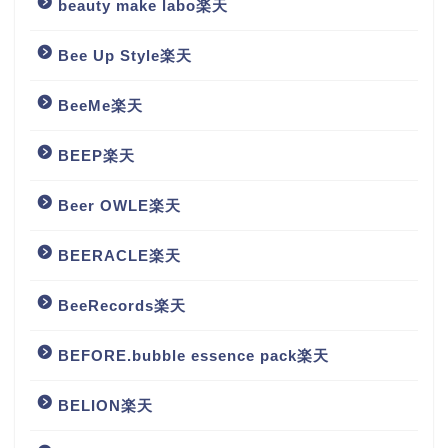
beauty make labo楽天
Bee Up Style楽天
BeeMe楽天
BEEP楽天
Beer OWLE楽天
BEERACLE楽天
BeeRecords楽天
BEFORE.bubble essence pack楽天
BELION楽天