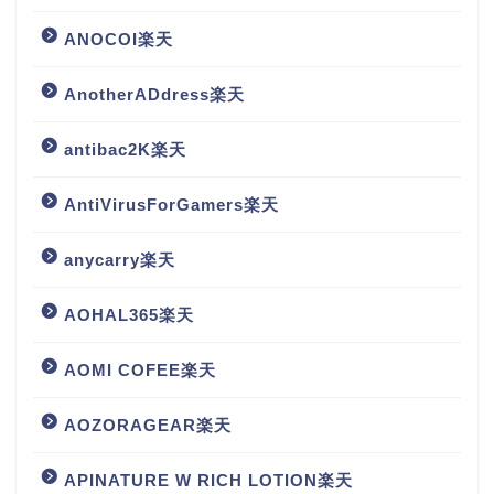
ANOCOI楽天
AnotherADdress楽天
antibac2K楽天
AntiVirusForGamers楽天
anycarry楽天
AOHAL365楽天
AOMI COFEE楽天
AOZORAGEAR楽天
APINATURE W RICH LOTION楽天