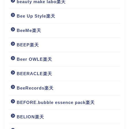
beauty make labo楽天
Bee Up Style楽天
BeeMe楽天
BEEP楽天
Beer OWLE楽天
BEERACLE楽天
BeeRecords楽天
BEFORE.bubble essence pack楽天
BELION楽天