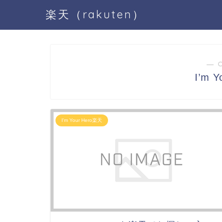
楽天（rakuten）
― 
I’m 
I'm Your Hero楽天