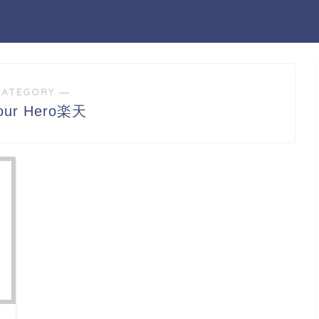
CATEGORY ―
Your Hero楽天