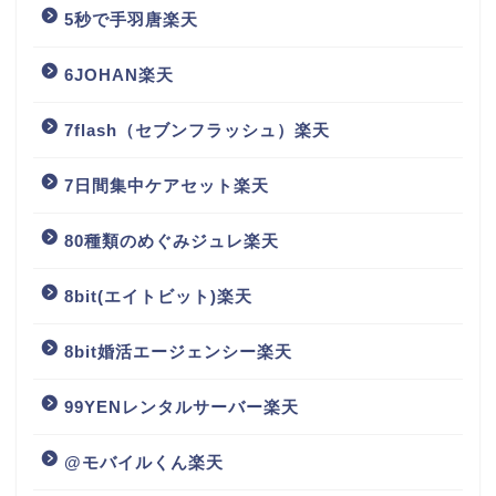
5秒で手羽唐楽天
6JOHAN楽天
7flash（セブンフラッシュ）楽天
7日間集中ケアセット楽天
80種類のめぐみジュレ楽天
8bit(エイトビット)楽天
8bit婚活エージェンシー楽天
99YENレンタルサーバー楽天
@モバイルくん楽天