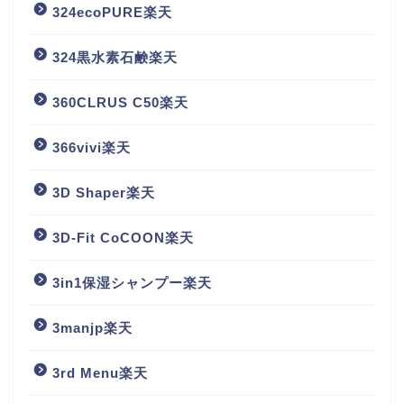
324ecoPURE楽天
324黒水素石鹸楽天
360CLRUS C50楽天
366vivi楽天
3D Shaper楽天
3D-Fit CoCOON楽天
3in1保湿シャンプー楽天
3manjp楽天
3rd Menu楽天