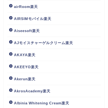
airRoom楽天
AIRSIMモバイル楽天
Aiseesoft楽天
AJモイスチャーゲルクリーム楽天
AKAYA楽天
AKEEYO楽天
Akerun楽天
AkrosAcademy楽天
Albinia Whitening Cream楽天