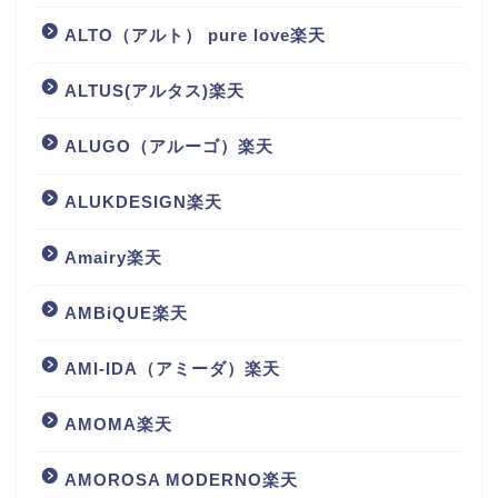
ALTO（アルト） pure love楽天
ALTUS(アルタス)楽天
ALUGO（アルーゴ）楽天
ALUKDESIGN楽天
Amairy楽天
AMBiQUE楽天
AMI-IDA（アミーダ）楽天
AMOMA楽天
AMOROSA MODERNO楽天