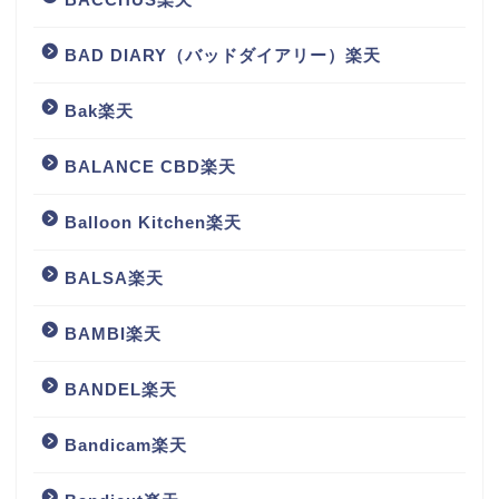
BAD DIARY（バッドダイアリー）楽天
Bak楽天
BALANCE CBD楽天
Balloon Kitchen楽天
BALSA楽天
BAMBI楽天
BANDEL楽天
Bandicam楽天