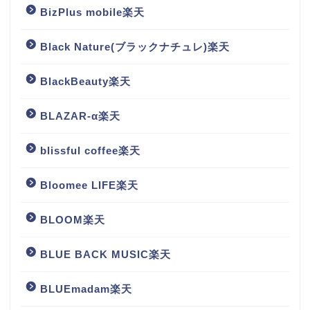
BizPlus mobile楽天
Black Nature(ブラックナチュレ)楽天
BlackBeauty楽天
BLAZAR-α楽天
blissful coffee楽天
Bloomee LIFE楽天
BLOOM楽天
BLUE BACK MUSIC楽天
BLUEmadam楽天