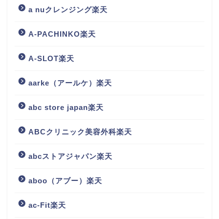
a nuクレンジング楽天
A-PACHINKO楽天
A-SLOT楽天
aarke（アールケ）楽天
abc store japan楽天
ABCクリニック美容外科楽天
abcストアジャパン楽天
aboo（アブー）楽天
ac-Fit楽天