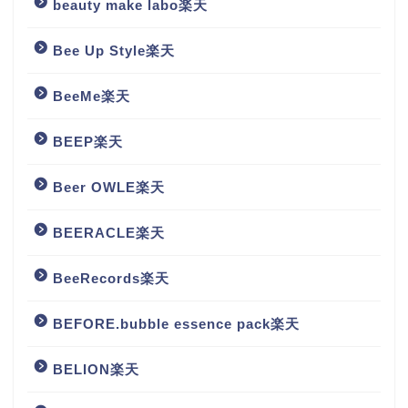
beauty make labo楽天
Bee Up Style楽天
BeeMe楽天
BEEP楽天
Beer OWLE楽天
BEERACLE楽天
BeeRecords楽天
BEFORE.bubble essence pack楽天
BELION楽天