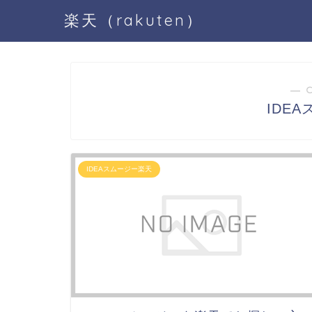
楽天（rakuten）
― 
IDE
IDEAスムージー楽天