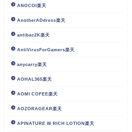
ANOCOI楽天
AnotherADdress楽天
antibac2K楽天
AntiVirusForGamers楽天
anycarry楽天
AOHAL365楽天
AOMI COFEE楽天
AOZORAGEAR楽天
APINATURE W RICH LOTION楽天