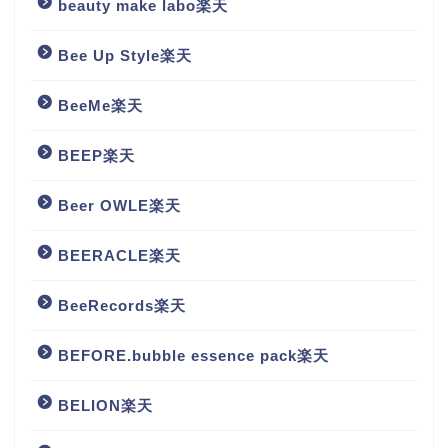
beauty make labo楽天
Bee Up Style楽天
BeeMe楽天
BEEP楽天
Beer OWLE楽天
BEERACLE楽天
BeeRecords楽天
BEFORE.bubble essence pack楽天
BELION楽天