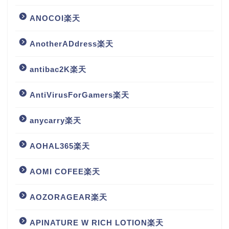
ANOCOI楽天
AnotherADdress楽天
antibac2K楽天
AntiVirusForGamers楽天
anycarry楽天
AOHAL365楽天
AOMI COFEE楽天
AOZORAGEAR楽天
APINATURE W RICH LOTION楽天