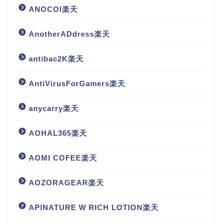
ANOCOI楽天
AnotherADdress楽天
antibac2K楽天
AntiVirusForGamers楽天
anycarry楽天
AOHAL365楽天
AOMI COFEE楽天
AOZORAGEAR楽天
APINATURE W RICH LOTION楽天