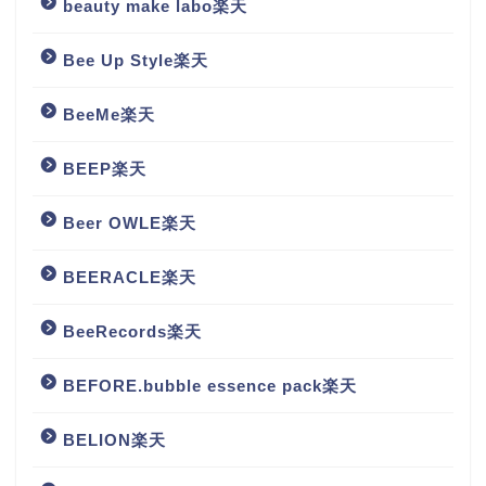
beauty make labo楽天
Bee Up Style楽天
BeeMe楽天
BEEP楽天
Beer OWLE楽天
BEERACLE楽天
BeeRecords楽天
BEFORE.bubble essence pack楽天
BELION楽天