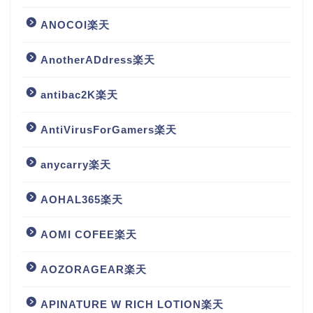
ANOCOI楽天
AnotherADdress楽天
antibac2K楽天
AntiVirusForGamers楽天
anycarry楽天
AOHAL365楽天
AOMI COFEE楽天
AOZORAGEAR楽天
APINATURE W RICH LOTION楽天