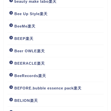
beauty make labo楽天
Bee Up Style楽天
BeeMe楽天
BEEP楽天
Beer OWLE楽天
BEERACLE楽天
BeeRecords楽天
BEFORE.bubble essence pack楽天
BELION楽天