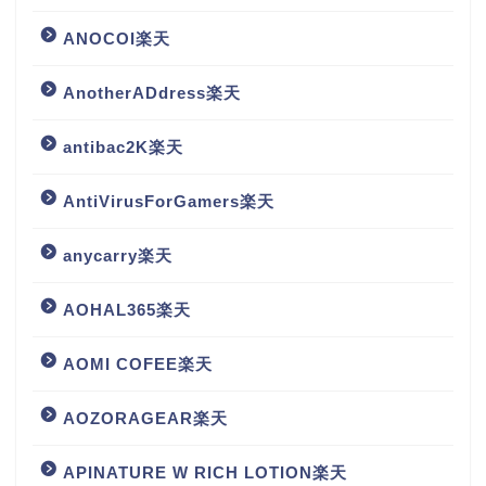
ANOCOI楽天
AnotherADdress楽天
antibac2K楽天
AntiVirusForGamers楽天
anycarry楽天
AOHAL365楽天
AOMI COFEE楽天
AOZORAGEAR楽天
APINATURE W RICH LOTION楽天