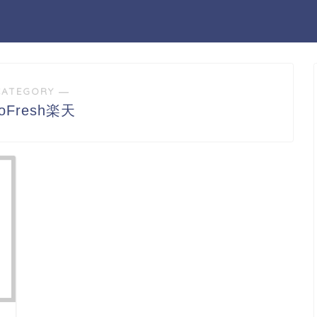
CATEGORY ―
loFresh楽天