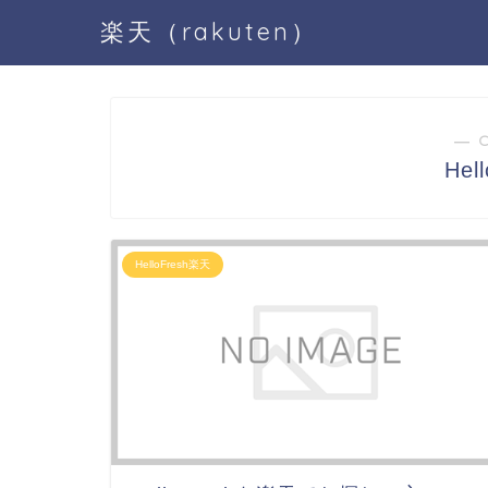
楽天（rakuten）
― 
Hel
HelloFresh楽天