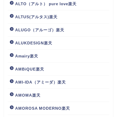
ALTO（アルト） pure love楽天
ALTUS(アルタス)楽天
ALUGO（アルーゴ）楽天
ALUKDESIGN楽天
Amairy楽天
AMBiQUE楽天
AMI-IDA（アミーダ）楽天
AMOMA楽天
AMOROSA MODERNO楽天