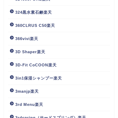
324黒水素石鹸楽天
360CLRUS C50楽天
366vivi楽天
3D Shaper楽天
3D-Fit CoCOON楽天
3in1保湿シャンプー楽天
3manjp楽天
3rd Menu楽天
3rdspring（サードスプリング）楽天