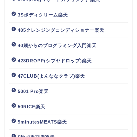
3Sボディクリーム楽天
405クレンジングコンディショナー楽天
40歳からのプログラミング入門楽天
428DROPP(シブヤドロップ)楽天
47CLUB(よんななクラブ)楽天
5001 Pro楽天
50RICE楽天
5minutesMEATS楽天