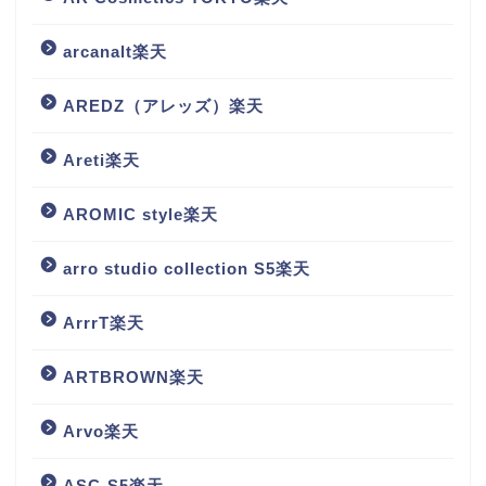
arcanalt楽天
AREDZ（アレッズ）楽天
Areti楽天
AROMIC style楽天
arro studio collection S5楽天
ArrrT楽天
ARTBROWN楽天
Arvo楽天
ASC-S5楽天