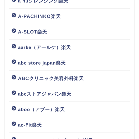
a nuクレンジング楽天
A-PACHINKO楽天
A-SLOT楽天
aarke（アールケ）楽天
abc store japan楽天
ABCクリニック美容外科楽天
abcストアジャパン楽天
aboo（アブー）楽天
ac-Fit楽天