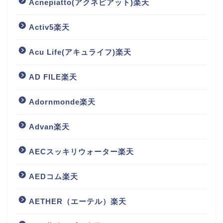
Acnepiatto(アクネピアット)楽天
Activ5楽天
Acu Life(アキュライフ)楽天
AD FILE楽天
Adornmonde楽天
Advan楽天
AECスッキリウォーター楽天
AEDコム楽天
AETHER（エーテル）楽天