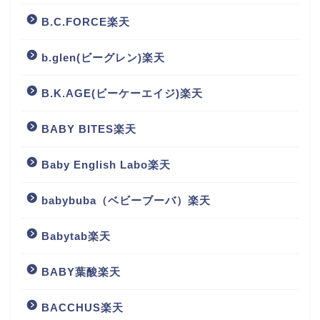
B.C.FORCE楽天
b.glen(ビーグレン)楽天
B.K.AGE(ビーケーエイジ)楽天
BABY BITES楽天
Baby English Labo楽天
babybuba（ベビーブーバ）楽天
Babytab楽天
BABY葉酸楽天
BACCHUS楽天