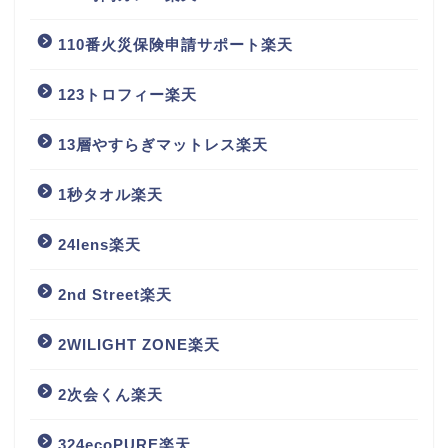
110番火災保険申請サポート楽天
123トロフィー楽天
13層やすらぎマットレス楽天
1秒タオル楽天
24lens楽天
2nd Street楽天
2WILIGHT ZONE楽天
2次会くん楽天
324ecoPURE楽天