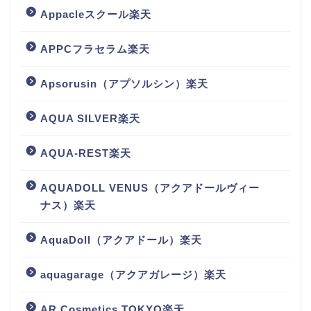
Appacleスクール楽天
APPCフラセラム楽天
Apsorusin（アプソルシン）楽天
AQUA SILVER楽天
AQUA-REST楽天
AQUADOLL VENUS（アクアドールヴィー
ナス）楽天
AquaDoll（アクアドール）楽天
aquagarage（アクアガレージ）楽天
AR Cosmetics TOKYO楽天