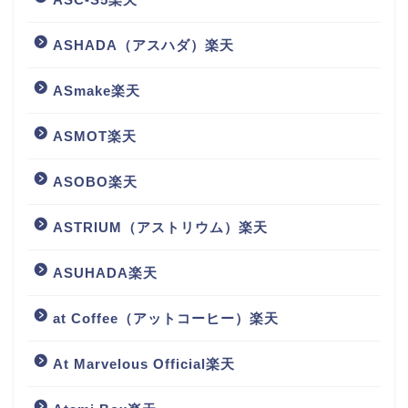
ASHADA（アスハダ）楽天
ASmake楽天
ASMOT楽天
ASOBO楽天
ASTRIUM（アストリウム）楽天
ASUHADA楽天
at Coffee（アットコーヒー）楽天
At Marvelous Official楽天