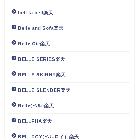
bell la bell楽天
Belle and Sofa楽天
Belle Cie楽天
BELLE SERIES楽天
BELLE SKINNY楽天
BELLE SLENDER楽天
Belle(ベル)楽天
BELLPHA楽天
BELLROY(ベルロイ）楽天