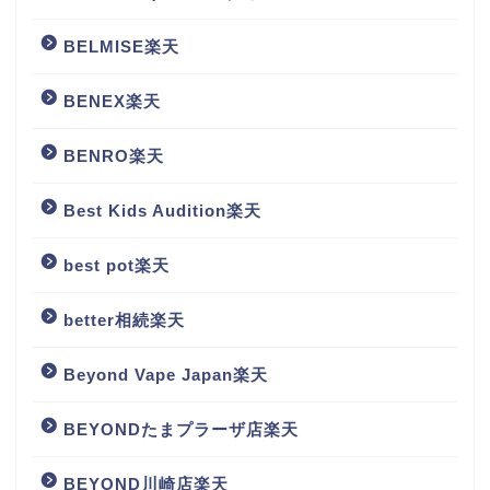
BELMISE楽天
BENEX楽天
BENRO楽天
Best Kids Audition楽天
best pot楽天
better相続楽天
Beyond Vape Japan楽天
BEYONDたまプラーザ店楽天
BEYOND川崎店楽天