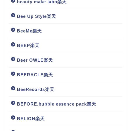
beauty make labo楽天
Bee Up Style楽天
BeeMe楽天
BEEP楽天
Beer OWLE楽天
BEERACLE楽天
BeeRecords楽天
BEFORE.bubble essence pack楽天
BELION楽天