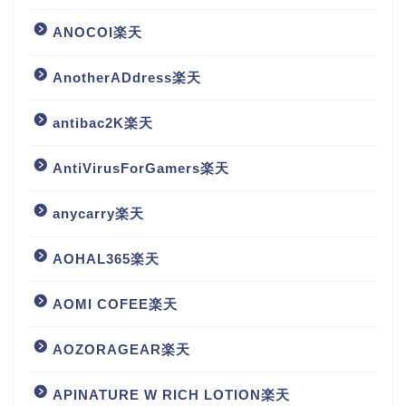
ANOCOI楽天
AnotherADdress楽天
antibac2K楽天
AntiVirusForGamers楽天
anycarry楽天
AOHAL365楽天
AOMI COFEE楽天
AOZORAGEAR楽天
APINATURE W RICH LOTION楽天