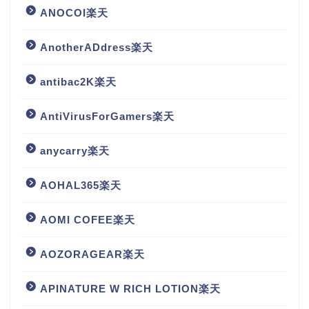
ANOCOI楽天
AnotherADdress楽天
antibac2K楽天
AntiVirusForGamers楽天
anycarry楽天
AOHAL365楽天
AOMI COFEE楽天
AOZORAGEAR楽天
APINATURE W RICH LOTION楽天