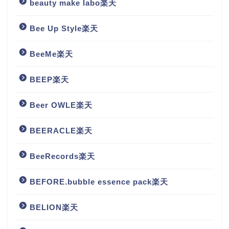
beauty make labo楽天
Bee Up Style楽天
BeeMe楽天
BEEP楽天
Beer OWLE楽天
BEERACLE楽天
BeeRecords楽天
BEFORE.bubble essence pack楽天
BELION楽天