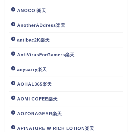
ANOCOI楽天
AnotherADdress楽天
antibac2K楽天
AntiVirusForGamers楽天
anycarry楽天
AOHAL365楽天
AOMI COFEE楽天
AOZORAGEAR楽天
APINATURE W RICH LOTION楽天