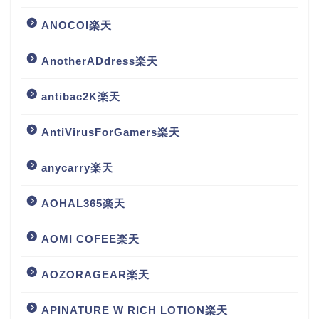
ANOCOI楽天
AnotherADdress楽天
antibac2K楽天
AntiVirusForGamers楽天
anycarry楽天
AOHAL365楽天
AOMI COFEE楽天
AOZORAGEAR楽天
APINATURE W RICH LOTION楽天