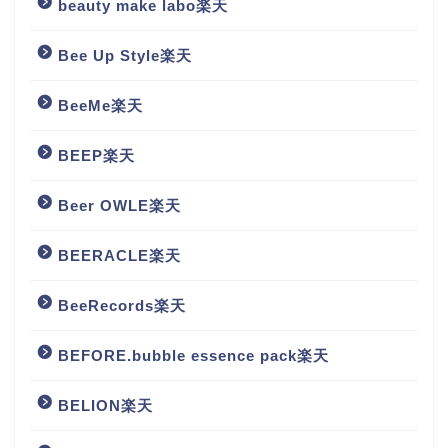
beauty make labo楽天
Bee Up Style楽天
BeeMe楽天
BEEP楽天
Beer OWLE楽天
BEERACLE楽天
BeeRecords楽天
BEFORE.bubble essence pack楽天
BELION楽天