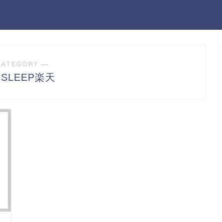
CATEGORY ―
2SLEEP楽天