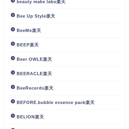
beauty make labo楽天
Bee Up Style楽天
BeeMe楽天
BEEP楽天
Beer OWLE楽天
BEERACLE楽天
BeeRecords楽天
BEFORE.bubble essence pack楽天
BELION楽天