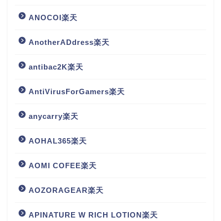
ANOCOI楽天
AnotherADdress楽天
antibac2K楽天
AntiVirusForGamers楽天
anycarry楽天
AOHAL365楽天
AOMI COFEE楽天
AOZORAGEAR楽天
APINATURE W RICH LOTION楽天