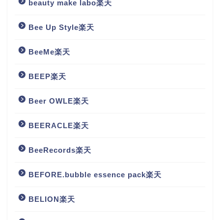
beauty make labo楽天
Bee Up Style楽天
BeeMe楽天
BEEP楽天
Beer OWLE楽天
BEERACLE楽天
BeeRecords楽天
BEFORE.bubble essence pack楽天
BELION楽天