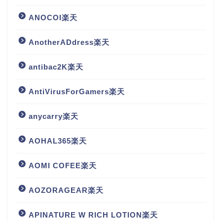
ANOCOI楽天
AnotherADdress楽天
antibac2K楽天
AntiVirusForGamers楽天
anycarry楽天
AOHAL365楽天
AOMI COFEE楽天
AOZORAGEAR楽天
APINATURE W RICH LOTION楽天