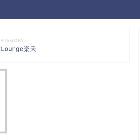
CATEGORY ―
kLounge楽天