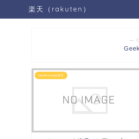
楽天（rakuten）
― 
Gee
GeekLounge楽天