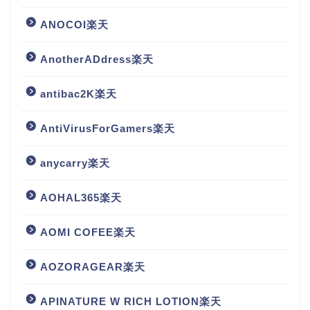
ANOCOI楽天
AnotherADdress楽天
antibac2K楽天
AntiVirusForGamers楽天
anycarry楽天
AOHAL365楽天
AOMI COFEE楽天
AOZORAGEAR楽天
APINATURE W RICH LOTION楽天