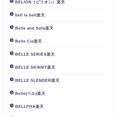
BELION（ビリオン）楽天
bell la bell楽天
Belle and Sofa楽天
Belle Cie楽天
BELLE SERIES楽天
BELLE SKINNY楽天
BELLE SLENDER楽天
Belle(ベル)楽天
BELLPHA楽天