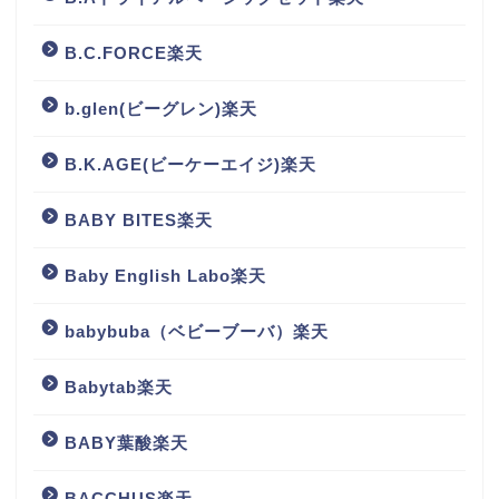
B.C.FORCE楽天
b.glen(ビーグレン)楽天
B.K.AGE(ビーケーエイジ)楽天
BABY BITES楽天
Baby English Labo楽天
babybuba（ベビーブーバ）楽天
Babytab楽天
BABY葉酸楽天
BACCHUS楽天