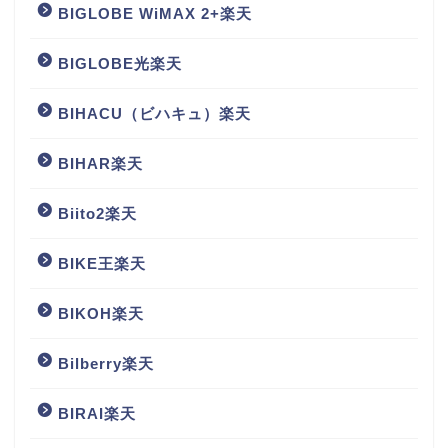
BIGLOBE WiMAX 2+楽天
BIGLOBE光楽天
BIHACU（ビハキュ）楽天
BIHAR楽天
Biito2楽天
BIKE王楽天
BIKOH楽天
Bilberry楽天
BIRAI楽天