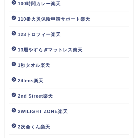
100時間カレー楽天
110番火災保険申請サポート楽天
123トロフィー楽天
13層やすらぎマットレス楽天
1秒タオル楽天
24lens楽天
2nd Street楽天
2WILIGHT ZONE楽天
2次会くん楽天