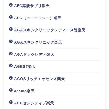
AFC葉酸サプリ楽天
AFC（エーエフシー）楽天
AGAスキンクリニックレディース院楽天
AGAスキンクリニック楽天
AGAドックレディ楽天
AGEST楽天
AGOSリッチエッセンス楽天
ahamo楽天
AHCセンシティブ楽天