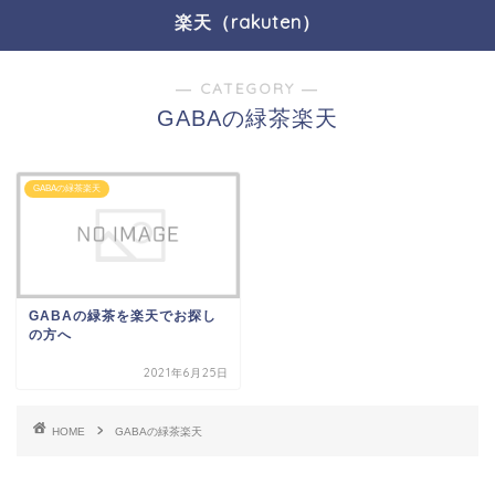
楽天（rakuten）
― CATEGORY ―
GABAの緑茶楽天
GABAの緑茶楽天
GABAの緑茶を楽天でお探し
の方へ
2021年6月25日
HOME
GABAの緑茶楽天