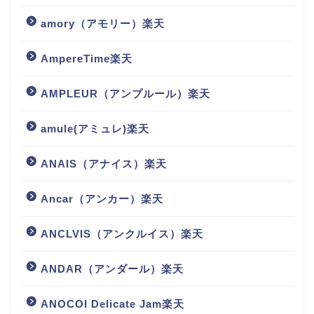
amory（アモリー）楽天
AmpereTime楽天
AMPLEUR（アンプルール）楽天
amule(アミュレ)楽天
ANAIS（アナイス）楽天
Ancar（アンカー）楽天
ANCLVIS（アンクルイス）楽天
ANDAR（アンダール）楽天
ANOCOI Delicate Jam楽天