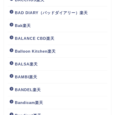
BAD DIARY（バッドダイアリー）楽天
Bak楽天
BALANCE CBD楽天
Balloon Kitchen楽天
BALSA楽天
BAMBI楽天
BANDEL楽天
Bandicam楽天