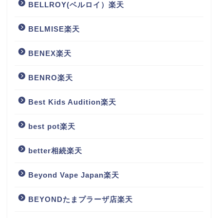
BELLROY(ベルロイ）楽天
BELMISE楽天
BENEX楽天
BENRO楽天
Best Kids Audition楽天
best pot楽天
better相続楽天
Beyond Vape Japan楽天
BEYONDたまプラーザ店楽天