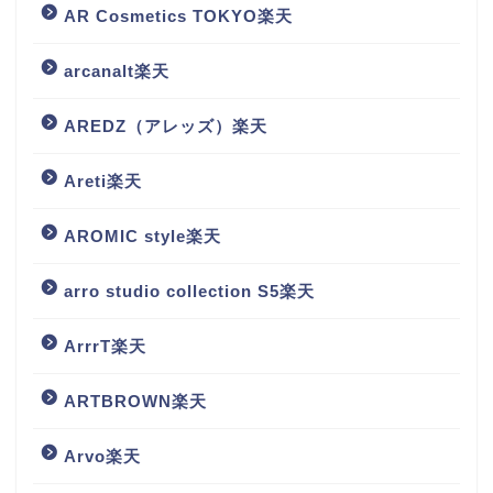
AR Cosmetics TOKYO楽天
arcanalt楽天
AREDZ（アレッズ）楽天
Areti楽天
AROMIC style楽天
arro studio collection S5楽天
ArrrT楽天
ARTBROWN楽天
Arvo楽天