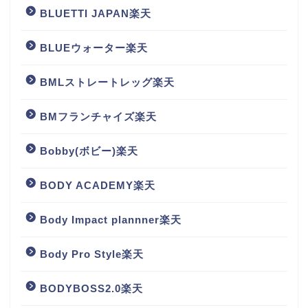
BLUETTI JAPAN楽天
BLUEウォーター楽天
BMLストレートレッグ楽天
BMフランチャイズ楽天
Bobby(ボビー)楽天
BODY ACADEMY楽天
Body Impact plannner楽天
Body Pro Style楽天
BODYBOSS2.0楽天