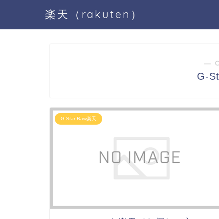
楽天（rakuten）
― 
G-S
G-Star Raw楽天