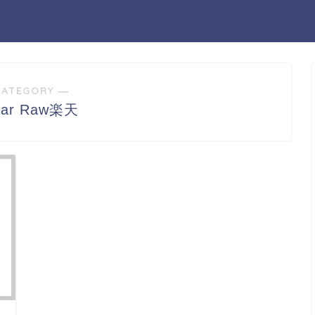
CATEGORY ―
tar Raw楽天