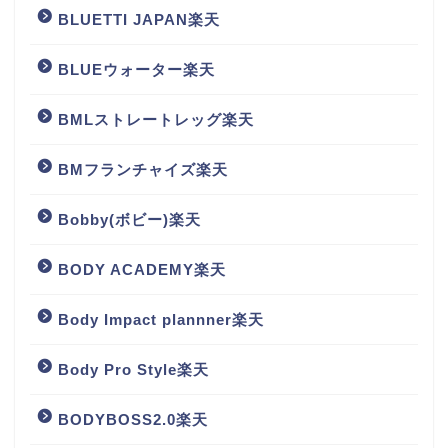
BLUETTI JAPAN楽天
BLUEウォーター楽天
BMLストレートレッグ楽天
BMフランチャイズ楽天
Bobby(ボビー)楽天
BODY ACADEMY楽天
Body Impact plannner楽天
Body Pro Style楽天
BODYBOSS2.0楽天