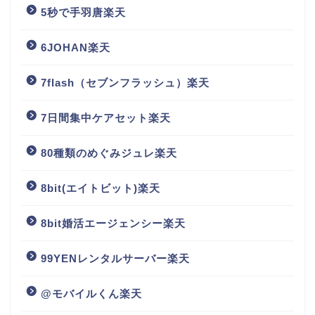
5秒で手羽唐楽天
6JOHAN楽天
7flash（セブンフラッシュ）楽天
7日間集中ケアセット楽天
80種類のめぐみジュレ楽天
8bit(エイトビット)楽天
8bit婚活エージェンシー楽天
99YENレンタルサーバー楽天
@モバイルくん楽天