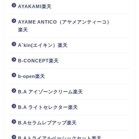
AYAKAMI楽天
AYAME ANTICO（アヤメアンティーコ）
楽天
A`kin(エイキン）楽天
B-CONCEPT楽天
b-open楽天
B.A アイゾーンクリーム楽天
B.A ライトセレクター楽天
B.Aセラムレブアップ楽天
B.Aトライアルベーシックセット楽天