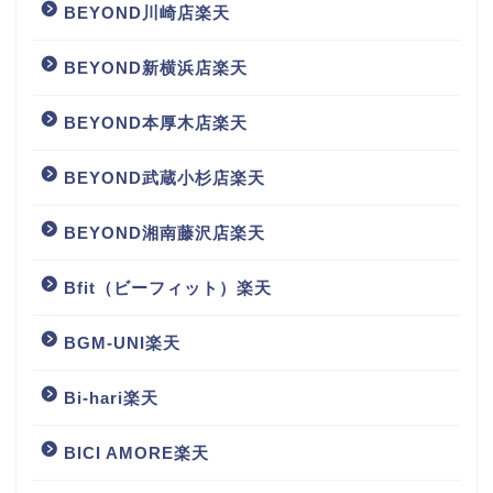
BEYOND川崎店楽天
BEYOND新横浜店楽天
BEYOND本厚木店楽天
BEYOND武蔵小杉店楽天
BEYOND湘南藤沢店楽天
Bfit（ビーフィット）楽天
BGM‐UNI楽天
Bi-hari楽天
BICI AMORE楽天