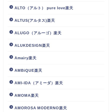
ALTO（アルト） pure love楽天
ALTUS(アルタス)楽天
ALUGO（アルーゴ）楽天
ALUKDESIGN楽天
Amairy楽天
AMBiQUE楽天
AMI-IDA（アミーダ）楽天
AMOMA楽天
AMOROSA MODERNO楽天