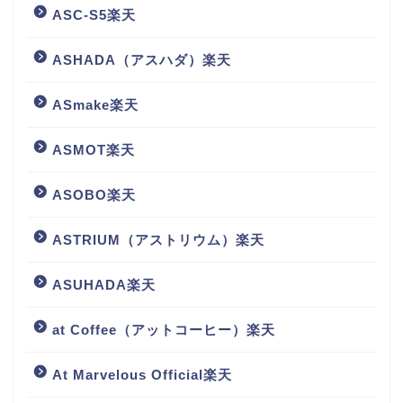
ASC-S5楽天
ASHADA（アスハダ）楽天
ASmake楽天
ASMOT楽天
ASOBO楽天
ASTRIUM（アストリウム）楽天
ASUHADA楽天
at Coffee（アットコーヒー）楽天
At Marvelous Official楽天