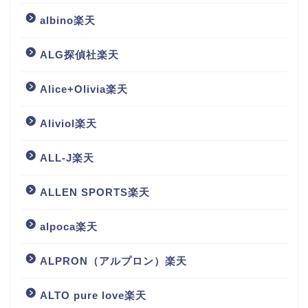
albino楽天
ALG探偵社楽天
Alice+Olivia楽天
Aliviol楽天
ALL-J楽天
ALLEN SPORTS楽天
alpoca楽天
ALPRON（アルプロン）楽天
ALTO pure love楽天