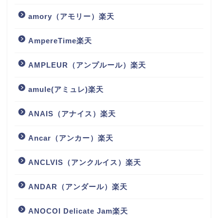
amory（アモリー）楽天
AmpereTime楽天
AMPLEUR（アンプルール）楽天
amule(アミュレ)楽天
ANAIS（アナイス）楽天
Ancar（アンカー）楽天
ANCLVIS（アンクルイス）楽天
ANDAR（アンダール）楽天
ANOCOI Delicate Jam楽天