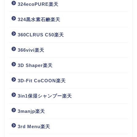
324ecoPURE楽天
324黒水素石鹸楽天
360CLRUS C50楽天
366vivi楽天
3D Shaper楽天
3D-Fit CoCOON楽天
3in1保湿シャンプー楽天
3manjp楽天
3rd Menu楽天