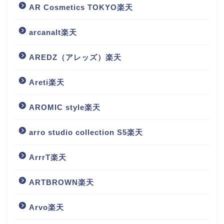
AR Cosmetics TOKYO楽天
arcanalt楽天
AREDZ（アレッズ）楽天
Areti楽天
AROMIC style楽天
arro studio collection S5楽天
ArrrT楽天
ARTBROWN楽天
Arvo楽天