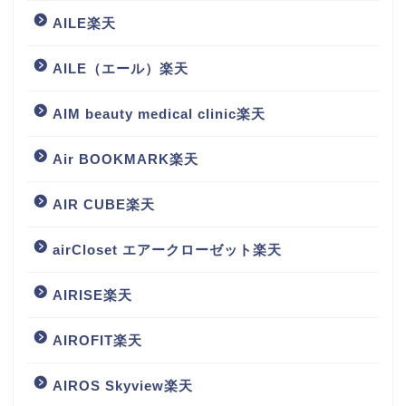
AILE楽天
AILE（エール）楽天
AIM beauty medical clinic楽天
Air BOOKMARK楽天
AIR CUBE楽天
airCloset エアークローゼット楽天
AIRISE楽天
AIROFIT楽天
AIROS Skyview楽天