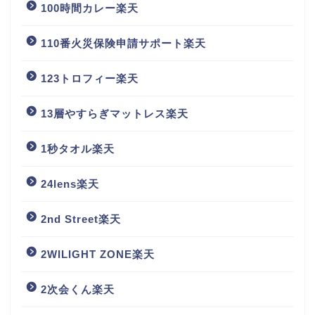
100時間カレー楽天
110番火災保険申請サポート楽天
123トロフィー楽天
13層やすらぎマットレス楽天
1秒タオル楽天
24lens楽天
2nd Street楽天
2WILIGHT ZONE楽天
2次会くん楽天