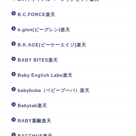
B.C.FORCE楽天
b.glen(ビーグレン)楽天
B.K.AGE(ビーケーエイジ)楽天
BABY BITES楽天
Baby English Labo楽天
babybuba（ベビーブーバ）楽天
Babytab楽天
BABY葉酸楽天
BACCHUS楽天