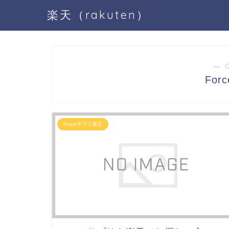
楽天（rakuten）
― 
Fo
Forceサプリ楽天