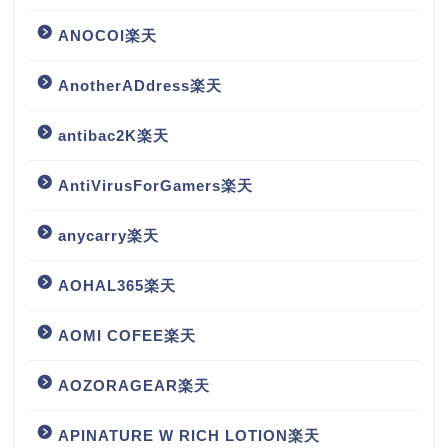
ANOCOI楽天
AnotherADdress楽天
antibac2K楽天
AntiVirusForGamers楽天
anycarry楽天
AOHAL365楽天
AOMI COFEE楽天
AOZORAGEAR楽天
APINATURE W RICH LOTION楽天