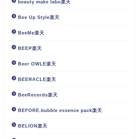
beauty make labo楽天
Bee Up Style楽天
BeeMe楽天
BEEP楽天
Beer OWLE楽天
BEERACLE楽天
BeeRecords楽天
BEFORE.bubble essence pack楽天
BELION楽天