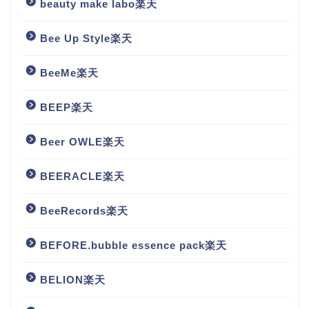
beauty make labo楽天
Bee Up Style楽天
BeeMe楽天
BEEP楽天
Beer OWLE楽天
BEERACLE楽天
BeeRecords楽天
BEFORE.bubble essence pack楽天
BELION楽天