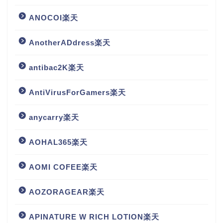
ANOCOI楽天
AnotherADdress楽天
antibac2K楽天
AntiVirusForGamers楽天
anycarry楽天
AOHAL365楽天
AOMI COFEE楽天
AOZORAGEAR楽天
APINATURE W RICH LOTION楽天