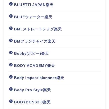
BLUETTI JAPAN楽天
BLUEウォーター楽天
BMLストレートレッグ楽天
BMフランチャイズ楽天
Bobby(ボビー)楽天
BODY ACADEMY楽天
Body Impact plannner楽天
Body Pro Style楽天
BODYBOSS2.0楽天