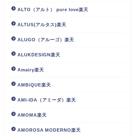
ALTO（アルト） pure love楽天
ALTUS(アルタス)楽天
ALUGO（アルーゴ）楽天
ALUKDESIGN楽天
Amairy楽天
AMBiQUE楽天
AMI-IDA（アミーダ）楽天
AMOMA楽天
AMOROSA MODERNO楽天