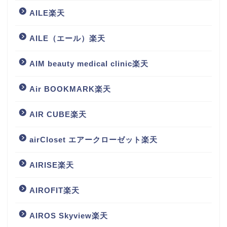
AILE楽天
AILE（エール）楽天
AIM beauty medical clinic楽天
Air BOOKMARK楽天
AIR CUBE楽天
airCloset エアークローゼット楽天
AIRISE楽天
AIROFIT楽天
AIROS Skyview楽天