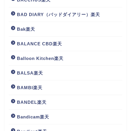
BAD DIARY（バッドダイアリー）楽天
Bak楽天
BALANCE CBD楽天
Balloon Kitchen楽天
BALSA楽天
BAMBI楽天
BANDEL楽天
Bandicam楽天