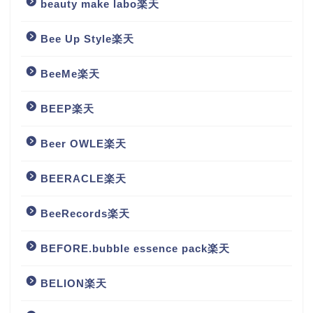
beauty make labo楽天
Bee Up Style楽天
BeeMe楽天
BEEP楽天
Beer OWLE楽天
BEERACLE楽天
BeeRecords楽天
BEFORE.bubble essence pack楽天
BELION楽天