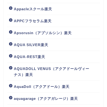
Appacleスクール楽天
APPCフラセラム楽天
Apsorusin（アプソルシン）楽天
AQUA SILVER楽天
AQUA-REST楽天
AQUADOLL VENUS（アクアドールヴィー
ナス）楽天
AquaDoll（アクアドール）楽天
aquagarage（アクアガレージ）楽天