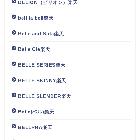
BELION（ビリオン）楽天
bell la bell楽天
Belle and Sofa楽天
Belle Cie楽天
BELLE SERIES楽天
BELLE SKINNY楽天
BELLE SLENDER楽天
Belle(ベル)楽天
BELLPHA楽天