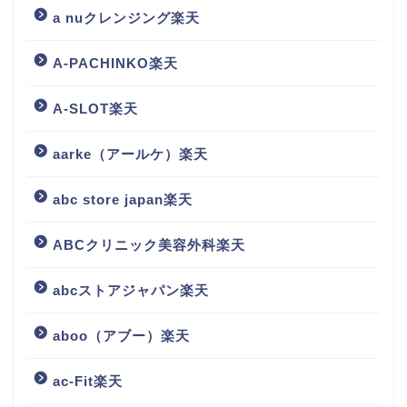
a nuクレンジング楽天
A-PACHINKO楽天
A-SLOT楽天
aarke（アールケ）楽天
abc store japan楽天
ABCクリニック美容外科楽天
abcストアジャパン楽天
aboo（アブー）楽天
ac-Fit楽天