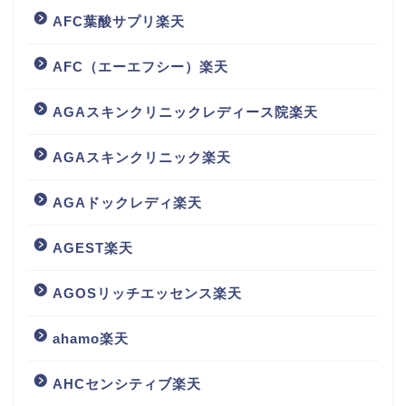
AFC葉酸サプリ楽天
AFC（エーエフシー）楽天
AGAスキンクリニックレディース院楽天
AGAスキンクリニック楽天
AGAドックレディ楽天
AGEST楽天
AGOSリッチエッセンス楽天
ahamo楽天
AHCセンシティブ楽天