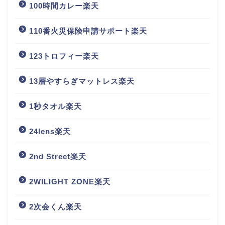
100時間カレー楽天
110番火災保険申請サポート楽天
123トロフィー楽天
13層やすらぎマットレス楽天
1秒タオル楽天
24lens楽天
2nd Street楽天
2WILIGHT ZONE楽天
2次会くん楽天