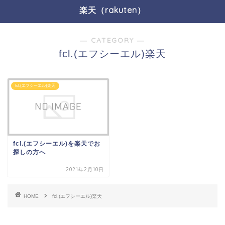
楽天（rakuten）
― CATEGORY ―
fcl.(エフシーエル)楽天
fcl.(エフシーエル)楽天
fcl.(エフシーエル)を楽天でお
探しの方へ
2021年2月10日
HOME
fcl.(エフシーエル)楽天