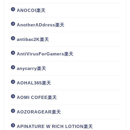
ANOCOI楽天
AnotherADdress楽天
antibac2K楽天
AntiVirusForGamers楽天
anycarry楽天
AOHAL365楽天
AOMI COFEE楽天
AOZORAGEAR楽天
APINATURE W RICH LOTION楽天