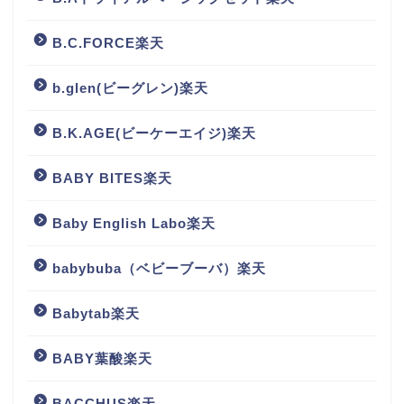
B.C.FORCE楽天
b.glen(ビーグレン)楽天
B.K.AGE(ビーケーエイジ)楽天
BABY BITES楽天
Baby English Labo楽天
babybuba（ベビーブーバ）楽天
Babytab楽天
BABY葉酸楽天
BACCHUS楽天