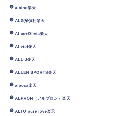
albino楽天
ALG探偵社楽天
Alice+Olivia楽天
Aliviol楽天
ALL-J楽天
ALLEN SPORTS楽天
alpoca楽天
ALPRON（アルプロン）楽天
ALTO pure love楽天