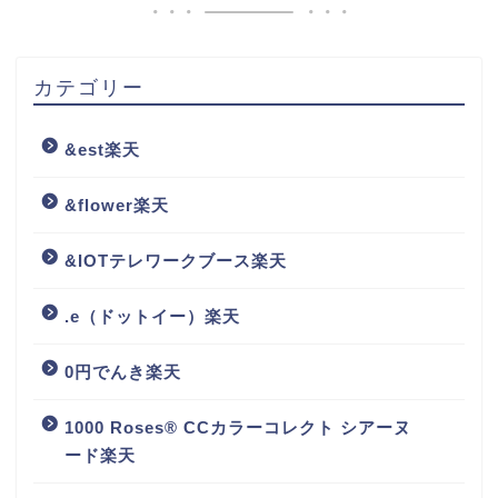
カテゴリー
&est楽天
&flower楽天
&IOTテレワークブース楽天
.e（ドットイー）楽天
0円でんき楽天
1000 Roses® CCカラーコレクト シアーヌ
ード楽天