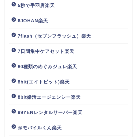
5秒で手羽唐楽天
6JOHAN楽天
7flash（セブンフラッシュ）楽天
7日間集中ケアセット楽天
80種類のめぐみジュレ楽天
8bit(エイトビット)楽天
8bit婚活エージェンシー楽天
99YENレンタルサーバー楽天
@モバイルくん楽天