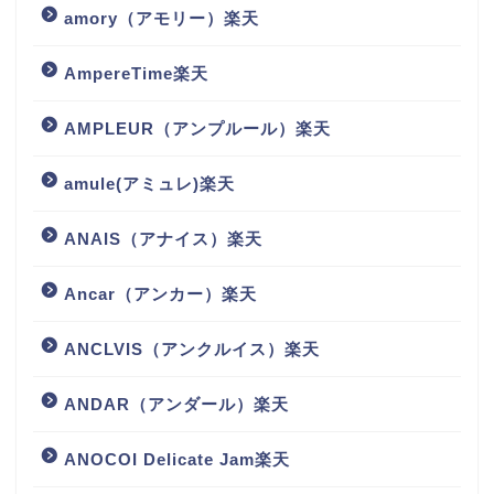
amory（アモリー）楽天
AmpereTime楽天
AMPLEUR（アンプルール）楽天
amule(アミュレ)楽天
ANAIS（アナイス）楽天
Ancar（アンカー）楽天
ANCLVIS（アンクルイス）楽天
ANDAR（アンダール）楽天
ANOCOI Delicate Jam楽天