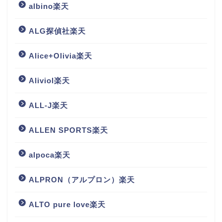
albino楽天
ALG探偵社楽天
Alice+Olivia楽天
Aliviol楽天
ALL-J楽天
ALLEN SPORTS楽天
alpoca楽天
ALPRON（アルプロン）楽天
ALTO pure love楽天