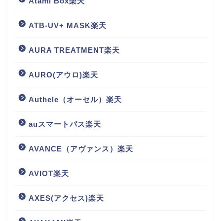
Atami Box楽天
ATB-UV+ MASK楽天
AURA TREATMENT楽天
AURO(アウロ)楽天
Authele（オーセル）楽天
auスマートパス楽天
AVANCE（アヴァンス）楽天
AVIOT楽天
AXES(アクセス)楽天