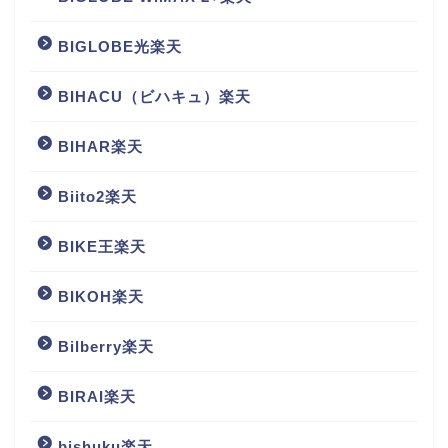
BIGLOBE光楽天
BIHACU（ビハキュ）楽天
BIHAR楽天
Biito2楽天
BIKE王楽天
BIKOH楽天
Bilberry楽天
BIRAI楽天
bishuku楽天