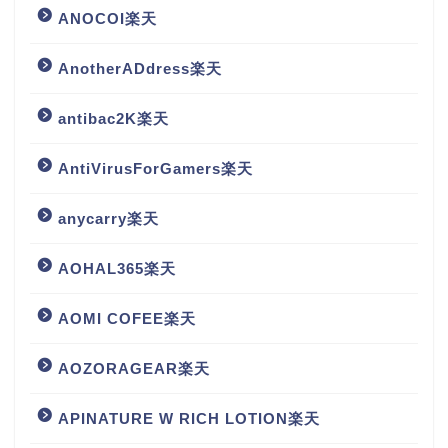
ANOCOI楽天
AnotherADdress楽天
antibac2K楽天
AntiVirusForGamers楽天
anycarry楽天
AOHAL365楽天
AOMI COFEE楽天
AOZORAGEAR楽天
APINATURE W RICH LOTION楽天