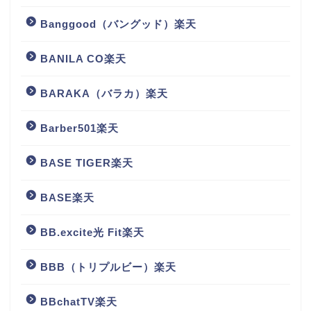
Banggood（バングッド）楽天
BANILA CO楽天
BARAKA（バラカ）楽天
Barber501楽天
BASE TIGER楽天
BASE楽天
BB.excite光 Fit楽天
BBB（トリプルビー）楽天
BBchatTV楽天