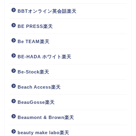
BBTオンライン英会話楽天
BE PRESS楽天
Be TEAM楽天
BE-HADA ホワイト楽天
Be-Stock楽天
Beach Access楽天
BeauGosse楽天
Beaumont & Brown楽天
beauty make labo楽天