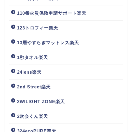
110番火災保険申請サポート楽天
123トロフィー楽天
13層やすらぎマットレス楽天
1秒タオル楽天
24lens楽天
2nd Street楽天
2WILIGHT ZONE楽天
2次会くん楽天
324ecoPURE楽天