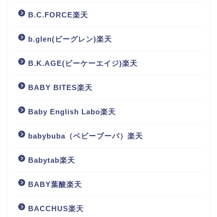
B.C.FORCE楽天
b.glen(ビーグレン)楽天
B.K.AGE(ビーケーエイジ)楽天
BABY BITES楽天
Baby English Labo楽天
babybuba（ベビーブーバ）楽天
Babytab楽天
BABY葉酸楽天
BACCHUS楽天