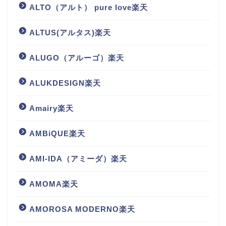
ALTO（アルト） pure love楽天
ALTUS(アルタス)楽天
ALUGO（アルーゴ）楽天
ALUKDESIGN楽天
Amairy楽天
AMBiQUE楽天
AMI-IDA（アミーダ）楽天
AMOMA楽天
AMOROSA MODERNO楽天