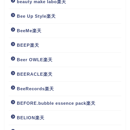
beauty make labo楽天
Bee Up Style楽天
BeeMe楽天
BEEP楽天
Beer OWLE楽天
BEERACLE楽天
BeeRecords楽天
BEFORE.bubble essence pack楽天
BELION楽天