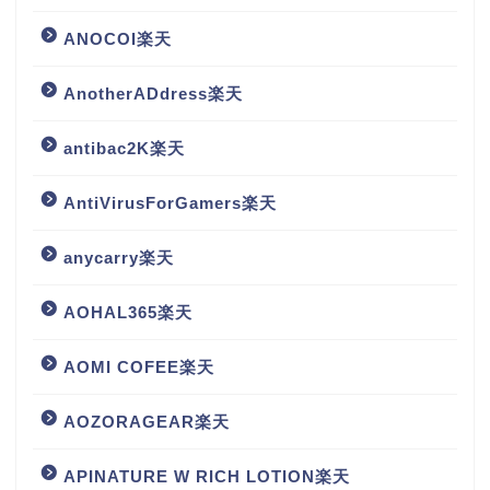
ANOCOI楽天
AnotherADdress楽天
antibac2K楽天
AntiVirusForGamers楽天
anycarry楽天
AOHAL365楽天
AOMI COFEE楽天
AOZORAGEAR楽天
APINATURE W RICH LOTION楽天